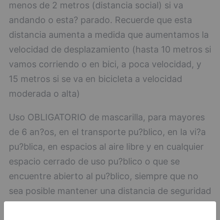
menos de 2 metros (distancia social) si va
andando o esta? parado. Recuerde que esta
distancia aumenta a medida que aumentamos la
velocidad de desplazamiento (hasta 10 metros si
vamos corriendo o en bici, a poca velocidad, y
15 metros si se va en bicicleta a velocidad
moderada o alta)
Uso OBLIGATORIO de mascarilla, para mayores
de 6 an?os, en el transporte pu?blico, en la vi?a
pu?blica, en espacios al aire libre y en cualquier
espacio cerrado de uso pu?blico o que se
encuentre abierto al pu?blico, siempre que no
sea posible mantener una distancia de seguridad
interpersonal de al menos dos metros.