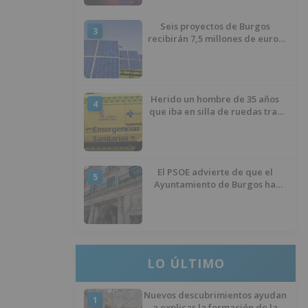
Seis proyectos de Burgos
3
recibirán 7,5 millones de euros
para impulsar plantas solares
Herido un hombre de 35 años
4
que iba en silla de ruedas tras
ser atropellado en Burgos
El PSOE advierte de que el
5
Ayuntamiento de Burgos ha
"vaciado la hucha" y depende
del Ministerio para sostener las
inversiones
LO ÚLTIMO
Nuevos descubrimientos ayudan
1
a explicar la formación de la