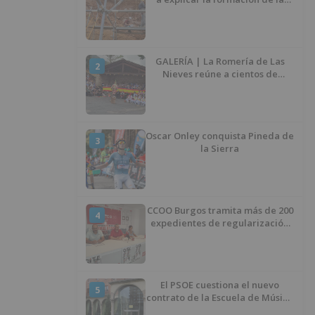
Sima del Elefante en Atapuerca
(Burgos)
GALERÍA | La Romería de Las
2
Nieves reúne a cientos de
personas en Las Machorras
Oscar Onley conquista Pineda de
3
la Sierra
CCOO Burgos tramita más de 200
4
expedientes de regularización
de inmigrantes
El PSOE cuestiona el nuevo
5
contrato de la Escuela de Música
por su “urgencia injustificada”