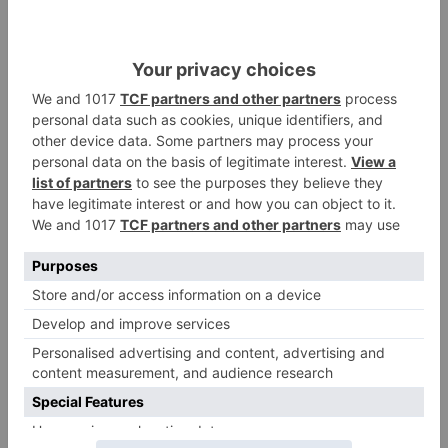
La?vese las manos de forma frecuente.
Evite tocarse los ojos, la nariz y la boca.