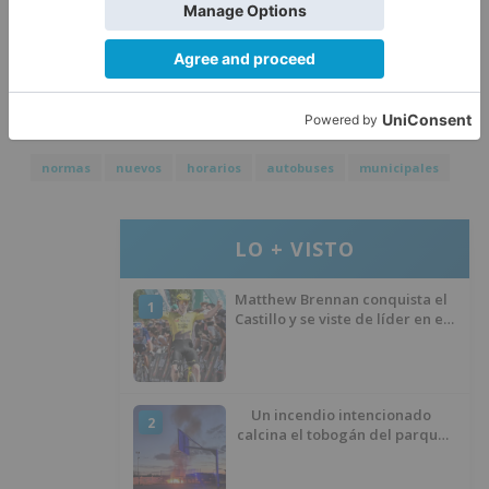
normas
nuevos
horarios
autobuses
municipales
LO + VISTO
Matthew Brennan conquista el
1
Castillo y se viste de líder en el
estreno de la Vuelta a Burgos
Un incendio intencionado
2
calcina el tobogán del parque
infantil del Barrio del Pilar de
Burgos