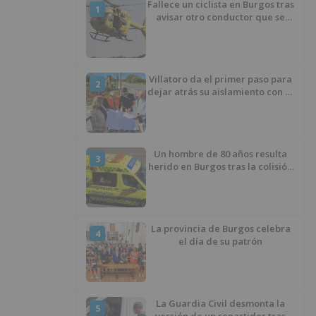
Fallece un ciclista en Burgos tras
1
avisar otro conductor que se
había caído de la bicicleta
Villatoro da el primer paso para
2
dejar atrás su aislamiento con el
inicio de la senda peatonal y
ciclista
Un hombre de 80 años resulta
3
herido en Burgos tras la colisión
entre un turismo y un camión
La provincia de Burgos celebra
4
el día de su patrón
La Guardia Civil desmonta la
5