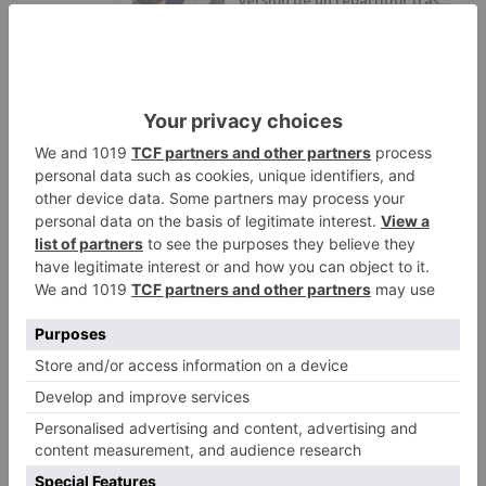
versión de un repartidor tras
desaparecer 3.256 euros
LO ÚLTIMO
Felix Gall ganador de la Vuelta a
1
Burgos 2026
San Pablo Burgos incorpora al
2
jugador Raúl Lobaco
Esperar al autobús en el HUBU es
3
un peligro bajo el sol