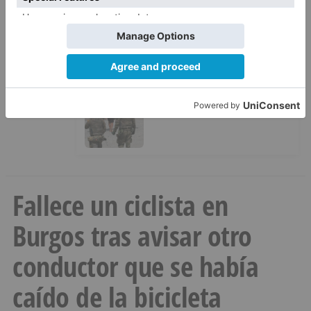
La provincia de Burgos celebra
4
el día de su patrón
La Junta no asistirá a la
5
Conferencia Sectorial de
Infancia y pide el retorno de los
menores a Marruecos desde
Ceuta
Fallece un ciclista en
Burgos tras avisar otro
conductor que se había
caído de la bicicleta