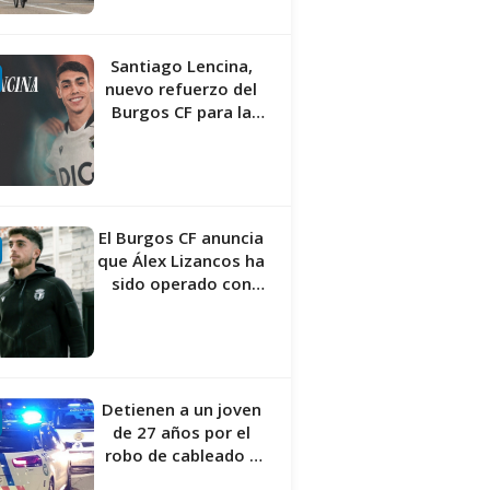
Santiago Lencina,
nuevo refuerzo del
Burgos CF para la
temporada 2026/27
El Burgos CF anuncia
que Álex Lizancos ha
sido operado con
éxito del menisco de
su rodilla izquierda
Detienen a un joven
de 27 años por el
robo de cableado y
por atentado contra