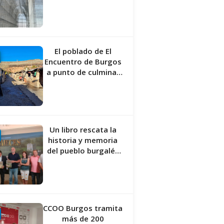
responde a “una
foto” y no a la
culminación del
proyecto
El poblado de El
Encuentro de Burgos
a punto de culminar
su proceso de realojo
Un libro rescata la
historia y memoria
del pueblo burgalés
de Huérmeces
CCOO Burgos tramita
más de 200