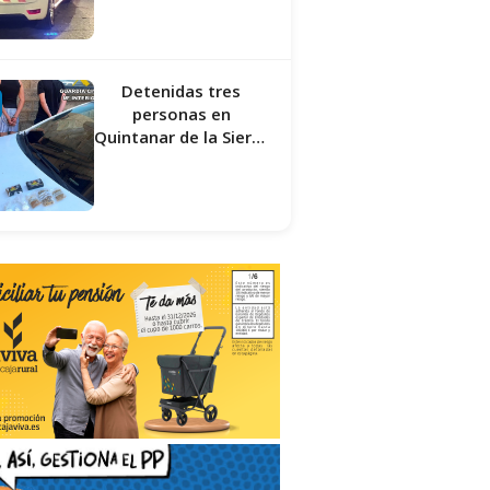
los agentes
Detenidas tres
personas en
Quintanar de la Sierra
con hachís, cocaína y
marihuana ocultos en
su vehículo