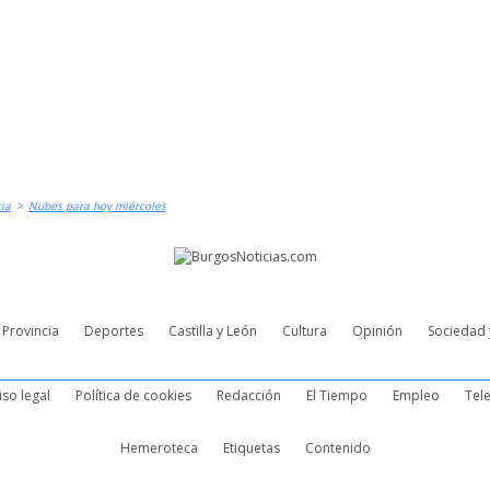
ia
>
Nubes para hoy miércoles
Provincia
Deportes
Castilla y León
Cultura
Opinión
Sociedad 
iso legal
Política de cookies
Redacción
El Tiempo
Empleo
Tele
Hemeroteca
Etiquetas
Contenido