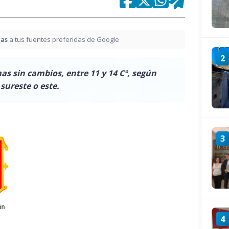
ias
a tus fuentes preferidas de Google
2
 sin cambios, entre 11 y 14 Cº, según
sureste o este.
3
4