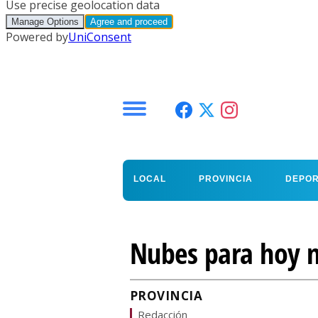
Menú
LOCAL
PROVINCIA
DEPO
Nubes para hoy m
PROVINCIA
Redacción