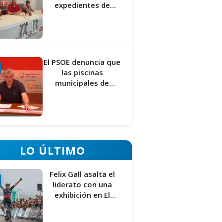
expedientes de
regularización de
inmigrantes
El PSOE denuncia que
las piscinas
municipales de
Burgos llevan seis
meses sin la
desinfección
obligatoria contra
plagas
LO ÚLTIMO
Felix Gall asalta el
liderato con una
exhibición en El
Escudo