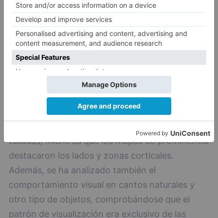
La comparación de estos tipos de mapas ha
mostrado una clara diferencia entre las zonas
realmente observadas y aquellas consideradas
prominentes. A pesar de la tendencia a observar
el centro de una imagen u objeto (conocida
como "centre bias"), las herramientas fueron
más observadas en las zonas superiores y
talladas, mientras que los mapas de prominencia
destacaron los lados y zonas corticales.
Además, se ha analizado también el
comportamiento visual en cantos naturales y
otro tipo de objetos, comprobándose que el
patrón de visualización era exclusivo de las