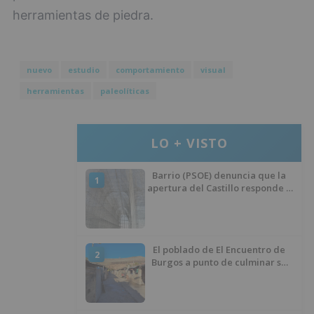
herramientas de piedra.
nuevo
estudio
comportamiento
visual
herramientas
paleolíticas
LO + VISTO
Barrio (PSOE) denuncia que la
1
apertura del Castillo responde a
“una foto” y no a la culminación
del proyecto
El poblado de El Encuentro de
2
Burgos a punto de culminar su
proceso de realojo