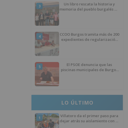
Un libro rescata la historia y
3
memoria del pueblo burgalés de
Huérmeces
CCOO Burgos tramita más de 200
4
expedientes de regularización
de inmigrantes
El PSOE denuncia que las
5
piscinas municipales de Burgos
llevan seis meses sin la
desinfección obligatoria contra
plagas
LO ÚLTIMO
Villatoro da el primer paso para
1
dejar atrás su aislamiento con el
inicio de la senda peatonal y