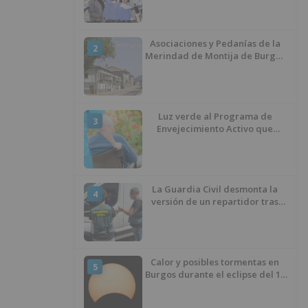
ciclista
Asociaciones y Pedanías de la
2
Merindad de Montija de Burgos
piden la reapertura de la
farmacia de Villasante
Luz verde al Programa de
3
Envejecimiento Activo que
experimenta cada una mayor
demanda
La Guardia Civil desmonta la
4
versión de un repartidor tras
desaparecer 3.256 euros
Calor y posibles tormentas en
5
Burgos durante el eclipse del 12
de agosto