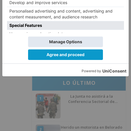
El Burgos CF anuncia que Álex
4
Lizancos ha sido operado con
éxito del menisco de su rodilla
izquierda
Detenidas tres personas en
5
Quintanar de la Sierra con
hachís, cocaína y marihuana
ocultos en su vehículo
LO ÚLTIMO
La Junta no asistirá a la
1
Conferencia Sectorial de
Infancia y pide el retorno de los
menores a Marruecos desde
Ceuta
Herido un motorista en Belorado
2