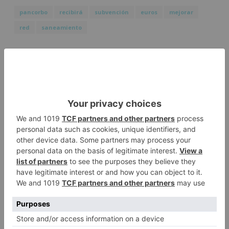
pancorbo
recibirá
subvención
euros
mejorar
red
saneamiento
LO + VISTO
Detienen a un joven de 27 años
1
por el robo de cableado y por
atentado contra los agentes
Calor y posibles tormentas en
2
Burgos durante el eclipse del 12
de agosto
Santiago Lencina, nuevo
3
refuerzo del Burgos CF para la
temporada 2026/27