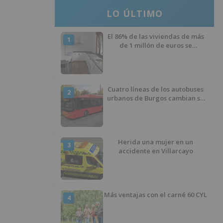
LO ÚLTIMO
El 86% de las viviendas de más
1
de 1 millón de euros se
encuentran en Alicante,
Baleares, Barcelona, Gerona,
Madrid y Málaga
Cuatro líneas de los autobuses
2
urbanos de Burgos cambian su
recorrido por las obras de
asfaltado en la Avenida del
Arlanzón y se reactiva el servicio
al Centro Histórico
Herida una mujer en un
3
accidente en Villarcayo
Más ventajas con el carné 60 CYL
4