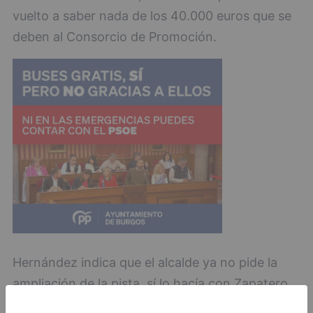
vuelto a saber nada de los 40.000 euros que se
deben al Consorcio de Promoción.
Hernández indica que el alcalde ya no pide la
ampliación de la pista, sí lo hacía con Zapatero
en el Gobierno. Tampoco se ha responsabilizado