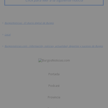
Click para leer a la siguiente noticia
>
BurgosNoticias - El diario digital de Burgos
>
Local
>
Burgosnoticias.com - Información, noticias, actualidad, deportes y sucesos de Burgos
Portada
Podcast
Provincia