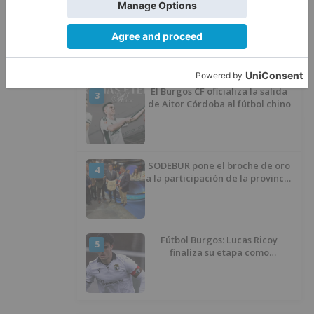
Felix Gall ganador de la Vuelta a
2
Burgos 2026
El Burgos CF oficializa la salida
3
de Aitor Córdoba al fútbol chino
SODEBUR pone el broche de oro
4
a la participación de la provincia
de Burgos en FITUR
Fútbol Burgos: Lucas Ricoy
5
finaliza su etapa como
blanquinegro