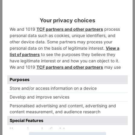
de los incidentes asociados al Aeropuerto,
demasiado frecuentes, y que han costado
mucho dinero a los burgaleses;abandono en
Baleares de turistas burgaleses o los abortados
vuelos a Alpes, Lourdes o Puentes de la
Constitución de 2013.
pcas
pide
impulsar
aeropuerto
villafría
LO + VISTO
Esperar al autobús en el HUBU es
1
un peligro bajo el sol