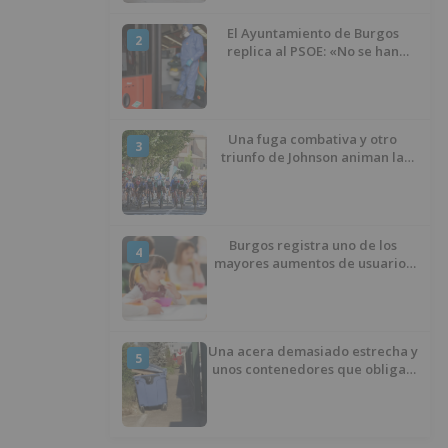
El Ayuntamiento de Burgos
2
replica al PSOE: «No se han
interrumpido» las
desinfecciones municipales
Una fuga combativa y otro
3
triunfo de Johnson animan la
penúltima jornada de la Vuelta a
Burgos
Burgos registra uno de los
4
mayores aumentos de usuarios
de ‘Conciliamos Verano’, con
1.267 niños
Una acera demasiado estrecha y
5
unos contenedores que obligan
a buscar otro camino