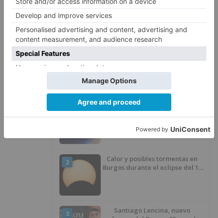
pedro
fuente
relajación
ciudadanía
pone
riesgo
buena
progresión
epidemiológica
actual
LO + VISTO
Detienen a un joven de 27 años
1
por el robo de cableado y por
atentado contra los agentes
Calor y posibles tormentas en
2
Burgos durante el eclipse del 12
de agosto
Santiago Lencina, nuevo
3