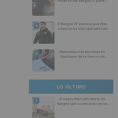
refuerzo del Burgos CF para la
temporada 2026/27
El Burgos CF anuncia que Álex
4
Lizancos ha sido operado con
éxito del menisco de su rodilla
izquierda
Detenidas tres personas en
5
Quintanar de la Sierra con
hachís, cocaína y marihuana
ocultos en su vehículo
LO ÚLTIMO
El nuevo Mercado Norte de
1
Burgos sale a concurso con un
presupuesto de 21,7 millones