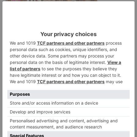
Además, se han firmado 7.356 nuevos
contratos, 3.513 menos que en enero del
pasado año, y del global de personas en paro,
13.609 son mujeres, el 56,7%.
peña
vuelve
pedir
junta
proteja
trabajadores
trabajadoras
LO + VISTO