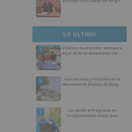
piscinas municipales de Burgos
llevan seis meses sin la
desinfección obligatoria contra
plagas
LO ÚLTIMO
Villatoro da el primer paso para
1
dejar atrás su aislamiento con el
inicio de la senda peatonal y
ciclista
Asociaciones y Pedanías de la
2
Merindad de Montija de Burgos
piden la reapertura de la
farmacia de Villasante
Luz verde al Programa de
3
Envejecimiento Activo que
experimenta cada una mayor
demanda