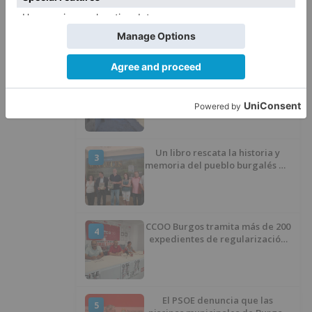
Barrio (PSOE) denuncia que la
1
apertura del Castillo responde a
“una foto” y no a la culminación
del proyecto
El poblado de El Encuentro de
2
Burgos a punto de culminar su
proceso de realojo
Un libro rescata la historia y
3
memoria del pueblo burgalés de
Huérmeces
CCOO Burgos tramita más de 200
4
expedientes de regularización
de inmigrantes
El PSOE denuncia que las
5