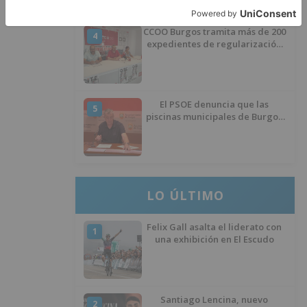
CCOO Burgos tramita más de 200
4
expedientes de regularización
de inmigrantes
El PSOE denuncia que las
5
piscinas municipales de Burgos
llevan seis meses sin la
desinfección obligatoria contra
plagas
LO ÚLTIMO
Felix Gall asalta el liderato con
1
una exhibición en El Escudo
Santiago Lencina, nuevo
2