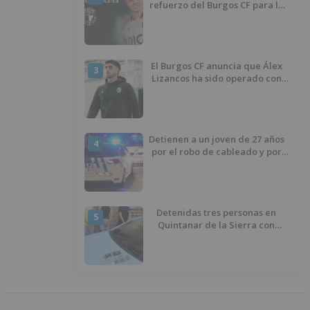
refuerzo del Burgos CF para la
temporada 2026/27
El Burgos CF anuncia que Álex
3
Lizancos ha sido operado con
éxito del menisco de su rodilla
izquierda
Detienen a un joven de 27 años
4
por el robo de cableado y por
atentado contra los agentes
Detenidas tres personas en
5
Quintanar de la Sierra con
hachís, cocaína y marihuana
ocultos en su vehículo