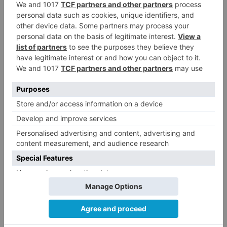
personal
asegura
cederá
presión
soi
permiso
retribuido
recuperable
LO + VISTO
Barrio (PSOE) denuncia que la
1
apertura del Castillo responde a
“una foto” y no a la culminación
del proyecto
El poblado de El Encuentro de
2
Burgos a punto de culminar su
proceso de realojo
Un libro rescata la historia y
3
memoria del pueblo burgalés de
Huérmeces