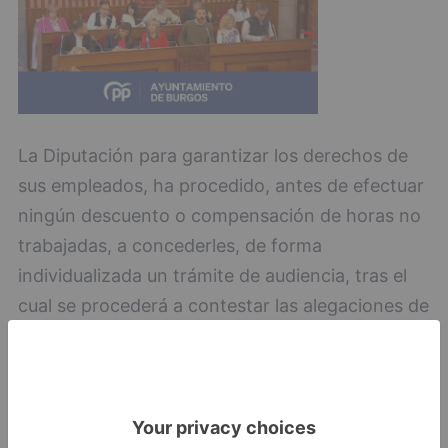
La Diputación para garantizar los derechos de
sus empleados, ha procedido, antes de efectuar
ningún descuento o compensación de horas no
trabajadas, a concederles, de forma
individualizada un trámite de audiencia, tras el
cual se procederá a contestar las alegaciones de
forma personal, adoptándose una resolución
final, sobre la forma, en su caso, de
compensación del tiempo no trabajado.