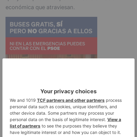
económica que atraviesan.
"Tras la decisión del Tribunal Supremo, Igea y
Mañueco han demostrado que sus decisiones
son aleatorias, causando un gran perjuicio social
y económico al ya generado por la pandemia.