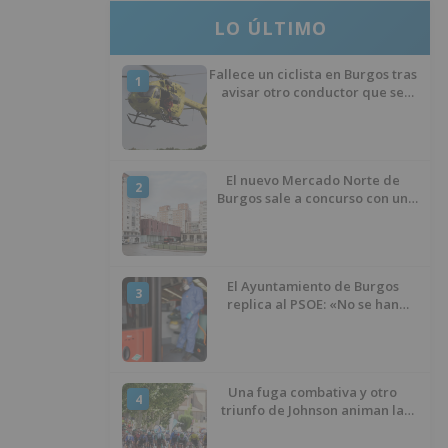
LO ÚLTIMO
Fallece un ciclista en Burgos tras
1
avisar otro conductor que se
había caído de la bicicleta
El nuevo Mercado Norte de
2
Burgos sale a concurso con un
presupuesto de 21,7 millones
El Ayuntamiento de Burgos
3
replica al PSOE: «No se han
interrumpido» las
desinfecciones municipales
Una fuga combativa y otro
4
triunfo de Johnson animan la
penúltima jornada de la Vuelta a
Burgos