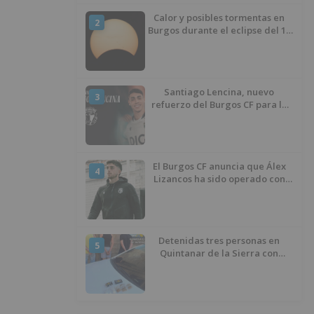
Calor y posibles tormentas en
2
Burgos durante el eclipse del 12
de agosto
Santiago Lencina, nuevo
3
refuerzo del Burgos CF para la
temporada 2026/27
El Burgos CF anuncia que Álex
4
Lizancos ha sido operado con
éxito del menisco de su rodilla
izquierda
Detenidas tres personas en
5
Quintanar de la Sierra con
hachís, cocaína y marihuana
ocultos en su vehículo