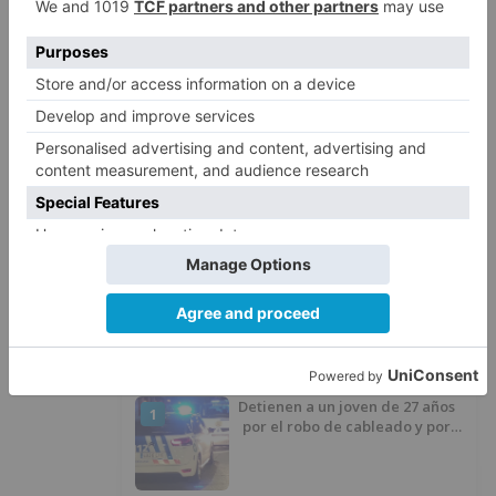
Exigimos que se restituyan las pérdidas
ocasionadas por esta decisión y pronosticamos
que los propios sectores afectados van a pelear
por ello" - concluyen desde la formación
morada.
Burgos
insta
junta
restituya
pérdidas
sectores
afectados
toque
queda
LO + VISTO
Detienen a un joven de 27 años
1
por el robo de cableado y por
atentado contra los agentes