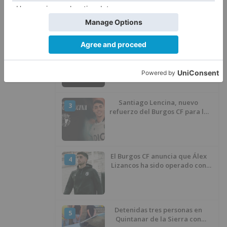
por el robo de cableado y por
atentado contra los agentes
Calor y posibles tormentas en
2
Burgos durante el eclipse del 12
de agosto
Santiago Lencina, nuevo
3
refuerzo del Burgos CF para la
temporada 2026/27
El Burgos CF anuncia que Álex
4
Lizancos ha sido operado con
éxito del menisco de su rodilla
izquierda
Detenidas tres personas en
5
Quintanar de la Sierra con