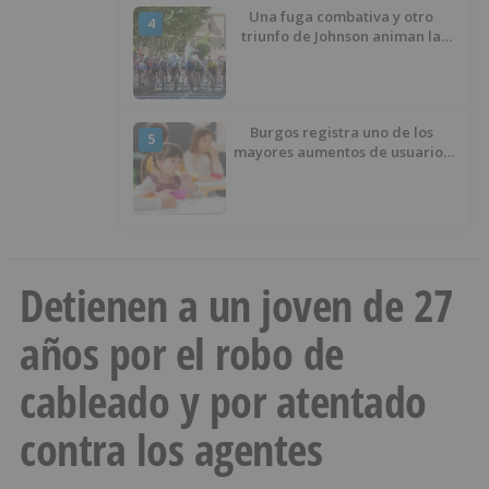
Una fuga combativa y otro
4
triunfo de Johnson animan la
penúltima jornada de la Vuelta a
Burgos
Burgos registra uno de los
5
mayores aumentos de usuarios
de ‘Conciliamos Verano’, con
1.267 niños
Detienen a un joven de 27
años por el robo de
cableado y por atentado
contra los agentes