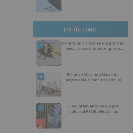
hachís, cocaína y marihuana
ocultos en su vehículo
LO ÚLTIMO
Fallece un ciclista en Burgos tras
1
avisar otro conductor que se
había caído de la bicicleta
El nuevo Mercado Norte de
2
Burgos sale a concurso con un
presupuesto de 21,7 millones
El Ayuntamiento de Burgos
3
replica al PSOE: «No se han
interrumpido» las
desinfecciones municipales