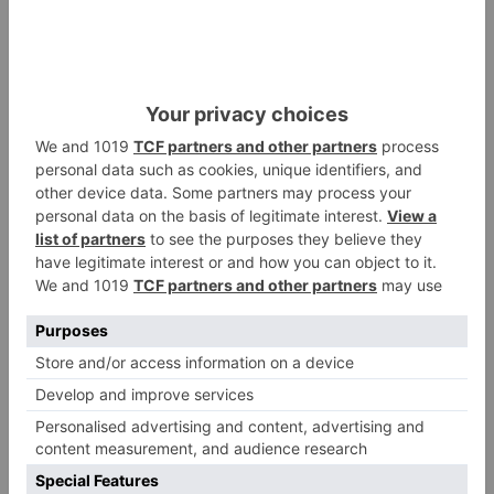
Cuestionada por el motivo que implica la no
convocatoria de plazas, Arroyo ha asegurado
que la causa la deberían de explicar las
concejalas Nuria Barrio o Blanca Carpintero.
pide
pacto
ciudad
solucionar
falta
personal
ayuntamiento
LO + VISTO
Detienen a un joven de 27 años
1