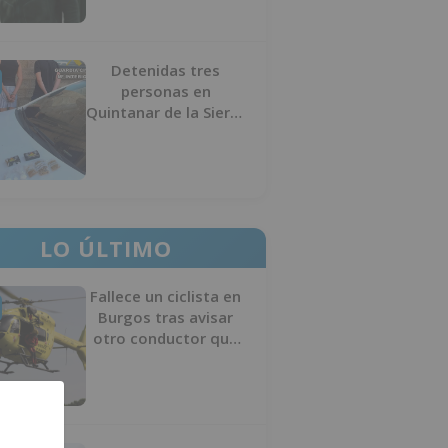
Detenidas tres
personas en
Quintanar de la Sierra
con hachís, cocaína y
marihuana ocultos en
su vehículo
LO ÚLTIMO
Fallece un ciclista en
Burgos tras avisar
otro conductor que
se había caído de la
bicicleta