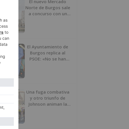
El nuevo Mercado
Norte de Burgos sale
a concurso con un
presupuesto de 21,7
millones
El Ayuntamiento de
Burgos replica al
PSOE: «No se han
interrumpido» las
desinfecciones
municipales
Una fuga combativa
y otro triunfo de
Johnson animan la
penúltima jornada de
la Vuelta a Burgos