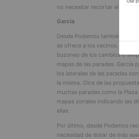
no necesitar recortar el servici
García
Desde Podemos también ven mu
se ofrece a los vecinos. Así, son
buzoneo de los cambios o simpl
mapas de las paradas. García 
los laterales de las paradas co
la misma. Otra de las propuesta
muchas paradas como la Plaza d
mapas zonales indicando las di
ellas.
Por último, desde Podemos recog
necesidad de dotar de más ase