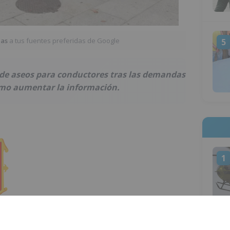
ias
a tus fuentes preferidas de Google
5
de aseos para conductores tras las demandas
como aumentar la información.
1