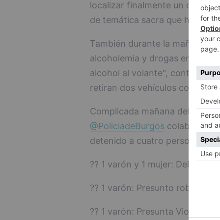
localizar finalmente un crucifi
de temática sacra que había su
También durante la mañana la Po
alcoholemia y drogas enmarca
alcohol al volante", contabiliz
retiran dos vehículos con grúa.
Complicada mañana del día de
@PoliciadeBurgos
colaborando
detenido a cuatro personas:
?? 1 varón y 1 mujer: Delito de
?? 1 varón: Presunto robo con 
?? 1 varón: Presunta Violencia