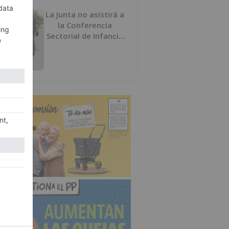
La Junta no asistirá a
la Conferencia
Sectorial de Infancia
y pide el retorno de
los menores a
Marruecos desde
Ceuta