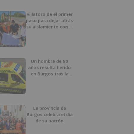
Villatoro da el primer
paso para dejar atrás
su aislamiento con el
inicio de la senda
peatonal y ciclista
Un hombre de 80
años resulta herido
en Burgos tras la
colisión entre un
turismo y un camión
La provincia de
Burgos celebra el día
de su patrón