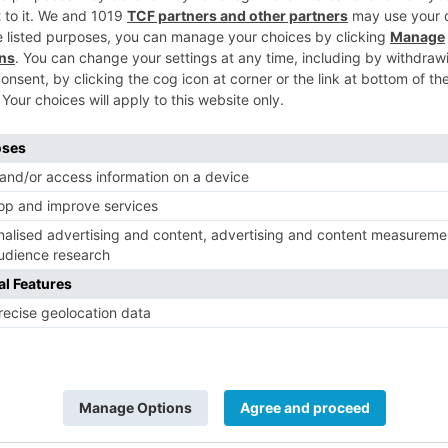
jo de grandes dimensiones y varias piezas
5
straído.
licía Local, tras efectuar un control de
do dentro de la campaña navideña "Cero
a dos positivos en drogas ?cocaína y THC? y
 Reyes en
#Burgos
donde efectivos de la
 conjuntamente con
@policia
, han
 Atentado
fuerza
 de Género
pic.twitter.com/DZ5McZvQB9