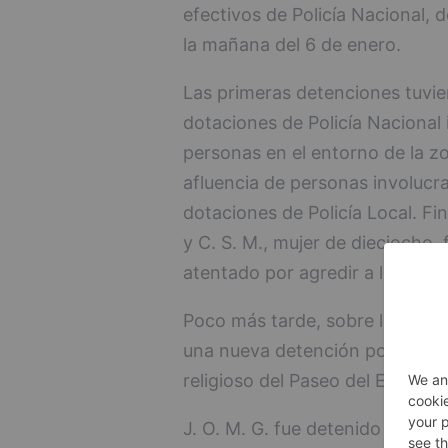
efectivos de Policía Nacional, 
la mañana del 6 de enero.
Las primeras detenciones tuvie
dotaciones de Policía Nacional 
personas en el entorno de la z
afluencia de personas involucr
dotaciones de Policía Local. Fi
y C. S. M., mujer de dieciocho,
atentado por agredir a los agen
Poco más tarde, sobre las 08:4
una nueva detención por los hec
religioso del Paseo del Empeci
J. O. M. G. fue detenido por u