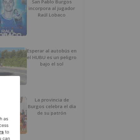
San Pablo Burgos
incorpora al jugador
Raúl Lobaco
Esperar al autobús en
el HUBU es un peligro
bajo el sol
La provincia de
Burgos celebra el día
de su patrón