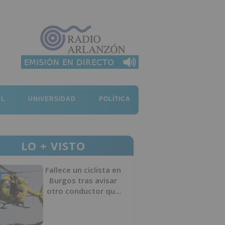
AL
UNIVERSIDAD
POLÍTICA
LO + VISTO
Fallece un ciclista en
Burgos tras avisar
otro conductor que
se había caído de la
bicicleta