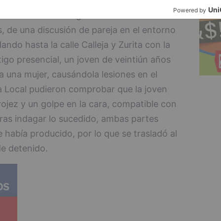
al teléfono de emergencia 112-092
s, de una discusión de pareja en el entorno
ando hasta la calle Calleja y Zurita con la
stigo presencial, un joven de veintiún años
a una mujer, causándola lesiones en el
ía Local pudieron comprobar que la joven
ojez y un golpe en la cara, compatible con
Tras indagar lo sucedido, ambas partes
 había producido, por lo que se trasladó al
de detenido.