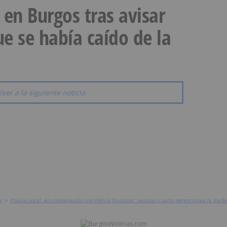
a en Burgos tras avisar
e se había caído de la
leer a la siguiente noticia
s
>
Policía Local, en colaboración con Policía Nacional, realizan cuatro detenciones la mañ