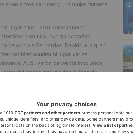
detienen a tres varones y una mujer durante
2
ron lugar a las 08:10 horas cuando
intervienen en una reyerta de varias
ona de ocio de Bernardas. Debido a la gran
3
adas también acuden al lugar varias
nalmente, A. S., varón de veinticinco años,
 fueron detenidos por sendos delitos de
tes.
5, ambos cuerpos volvieron a colaborar en
4
hos acaecidos en el interior del centro
nado.
n presunto robo con fuerza, pudiéndose