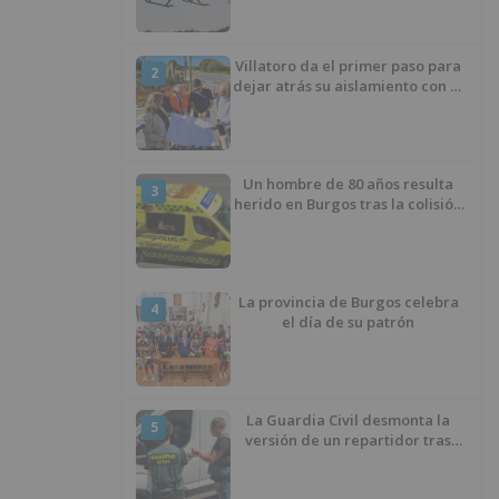
Villatoro da el primer paso para
2
dejar atrás su aislamiento con el
inicio de la senda peatonal y
ciclista
Un hombre de 80 años resulta
3
herido en Burgos tras la colisión
entre un turismo y un camión
La provincia de Burgos celebra
4
el día de su patrón
La Guardia Civil desmonta la
5
versión de un repartidor tras
desaparecer 3.256 euros