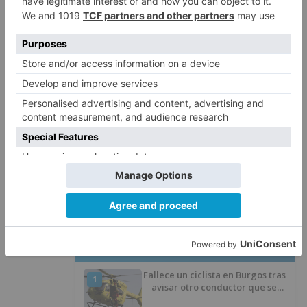
Ante dichas irregularidades se han
confeccionado diversas actas denuncia e
instruido diligencias por los ilícitos que, junto
con los moradores, han sido puestas a
disposición de los Juzgados de la capital.
Burgos
ponen
disposición
judicial
personas
edificar
ilegalmente
m
suelo
rústico
LO + VISTO
Fallece un ciclista en Burgos tras
1
avisar otro conductor que se
había caído de la bicicleta