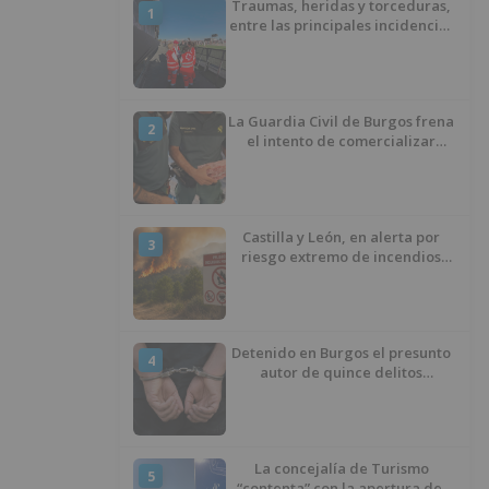
Traumas, heridas y torceduras,
1
entre las principales incidencias
del Sonorama
La Guardia Civil de Burgos frena
2
el intento de comercializar
carne de ovino que llevaba años
congelada y debía ser
incinerada
Castilla y León, en alerta por
3
riesgo extremo de incendios
durante los próximos tres días
Detenido en Burgos el presunto
4
autor de quince delitos
cometidos en 25 días
La concejalía de Turismo
5
“contenta” con la apertura del