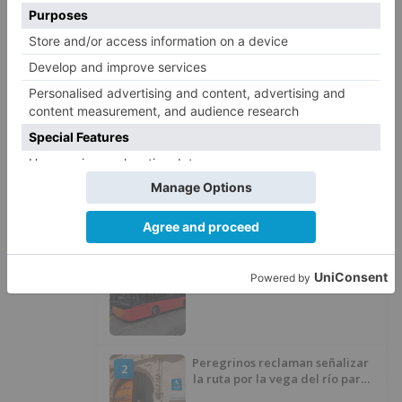
poner
lavadora
habitual
sentir
realizado
LO + VISTO
4 líneas de autobús de Burgos
1
cambian su recorrido por el
asfaltado en la Avenida
Arlanzón y se reactiva la línea
del Casco Histórico
Peregrinos reclaman señalizar
2
la ruta por la vega del río para
evitar nueve kilómetros de