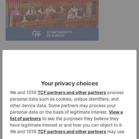
Pero también su voluntad y su capacidad para
sobreponerse a estas barreras subrayadas en
una frase de Jesús: "Y si esa gente puede,
porque yo no voy a poder. Lo único que pasa es
que le voy a tener que echar más narices que el
resto". Toda una invitación a que también
nosotros decidamos cuál es nuestro sitio ante la
situación de las personas con inteligencia límite.