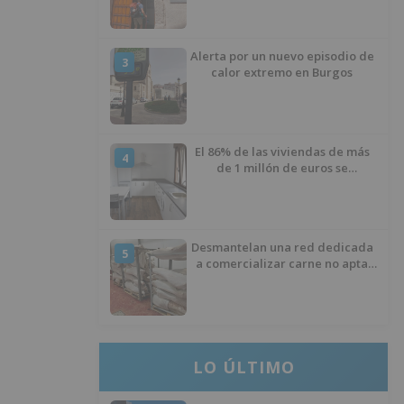
asfalto por el Polígono Industrial
de Burgos
Alerta por un nuevo episodio de
3
calor extremo en Burgos
El 86% de las viviendas de más
4
de 1 millón de euros se
encuentran en Alicante,
Baleares, Barcelona, Gerona,
Madrid y Málaga
Desmantelan una red dedicada
5
a comercializar carne no apta
para el consumo en Burgos
LO ÚLTIMO