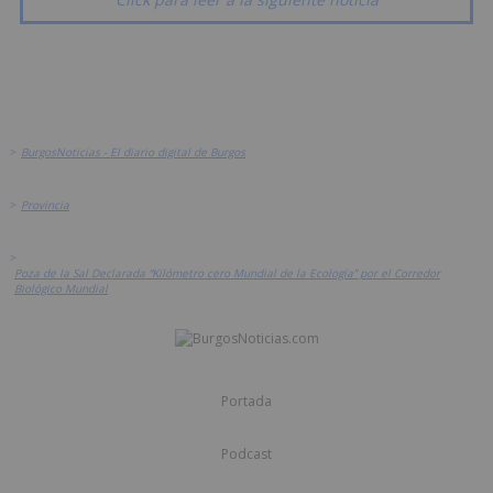
>
BurgosNoticias - El diario digital de Burgos
>
Provincia
>
Poza de la Sal Declarada “Kilómetro cero Mundial de la Ecología” por el Corredor
Biológico Mundial
Portada
Podcast