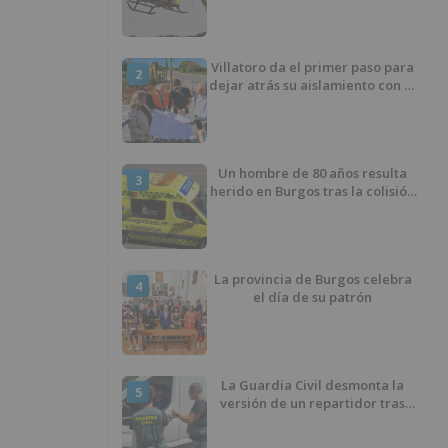
Villatoro da el primer paso para
2
dejar atrás su aislamiento con el
inicio de la senda peatonal y
ciclista
Un hombre de 80 años resulta
3
herido en Burgos tras la colisión
entre un turismo y un camión
La provincia de Burgos celebra
4
el día de su patrón
La Guardia Civil desmonta la
5
versión de un repartidor tras
desaparecer 3.256 euros