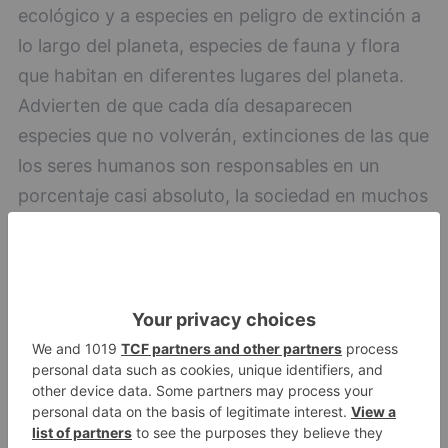
ecológico y a especies en peligro de extinción a
lo largo del planeta, especies de fauna y flora
que habitan en diferentes lugares del planeta.
Advierten de que cada día desaparecen
especies que no volverán, extinciones de las que
los seres humanos son responsables en un
porcentaje casi absoluto, la sociedad en muchos
casos no piensa en las especies que
desaparecen o hábitats que se deterioran.
Esta declaración ha sido posible gracias a los
miembros del Corredor Biológico Mundial entre
las que se encuentra Odile Rodríguez de la
Fuente hija del Dr. Félix, e instituciones
internacionales de los 5 continentes,