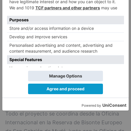
personalidades, universidades, científicos,
catedráticos, Premios Global 500 ONU o
Premios Princesa de Asturias, entre otros.
Todo el proyecto se coordina desde la Oficina
Internacional en la Reserva de Bisonte Europeo