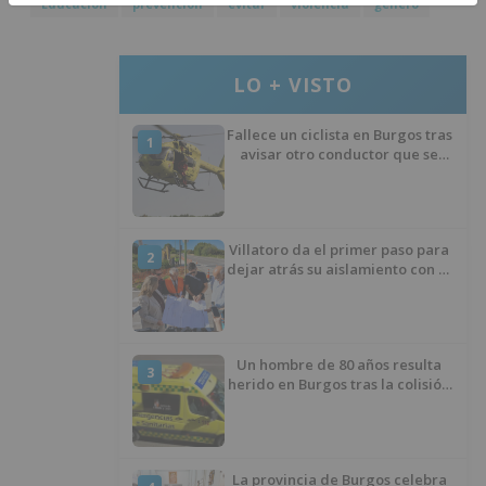
Educación
prevención
evitar
violencia
género
LO + VISTO
Fallece un ciclista en Burgos tras
1
avisar otro conductor que se
había caído de la bicicleta
Villatoro da el primer paso para
2
dejar atrás su aislamiento con el
inicio de la senda peatonal y
ciclista
Un hombre de 80 años resulta
3
herido en Burgos tras la colisión
entre un turismo y un camión
La provincia de Burgos celebra