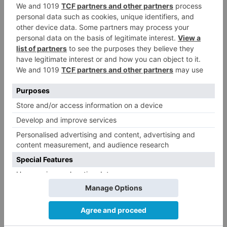
Para llevar a cabo esa tarea, los burgaleses no
estarán solos en Valladolid, hasta donde se
espera que se desplacen más de 400
aficionados para vivir en directo el encuentro de
esta segunda jornada de LEB Oro . El Hereda
San Pablo Burgos afrontará su partido ante el
UEMC RV Baloncesto este martes, desde las
21:00 horas, en el Polideportivo Pisuerga.