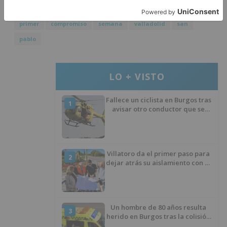
primer
compromiso
semana
valladolid
san
pablo
LO + VISTO
Fallece un ciclista en Burgos tras
1
avisar otro conductor que se
había caído de la bicicleta
Villatoro da el primer paso para
2
dejar atrás su aislamiento con el
inicio de la senda peatonal y
ciclista
Un hombre de 80 años resulta
3
herido en Burgos tras la colisión
entre un turismo y un camión