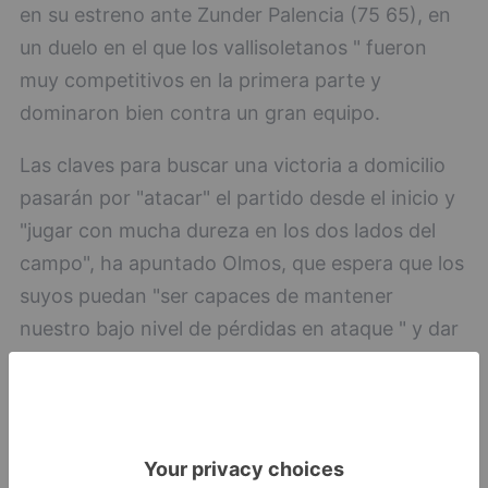
en su estreno ante Zunder Palencia (75 65), en
un duelo en el que los vallisoletanos " fueron
muy competitivos en la primera parte y
dominaron bien contra un gran equipo.
Las claves para buscar una victoria a domicilio
pasarán por "atacar" el partido desde el inicio y
"jugar con mucha dureza en los dos lados del
campo", ha apuntado Olmos, que espera que los
suyos puedan "ser capaces de mantener
nuestro bajo nivel de pérdidas en ataque " y dar
un paso adelante en el rebote defensivo".