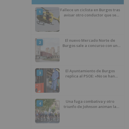
Fallece un ciclista en Burgos tras
1
avisar otro conductor que se
había caído de la bicicleta
El nuevo Mercado Norte de
2
Burgos sale a concurso con un
presupuesto de 21,7 millones
El Ayuntamiento de Burgos
3
replica al PSOE: «No se han
interrumpido» las
desinfecciones municipales
Una fuga combativa y otro
4
triunfo de Johnson animan la
penúltima jornada de la Vuelta a
Burgos