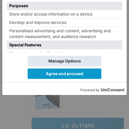
Burgos durante el eclipse del 12
de agosto
Santiago Lencina, nuevo
3
refuerzo del Burgos CF para la
temporada 2026/27
El Burgos CF anuncia que Álex
4
Lizancos ha sido operado con
éxito del menisco de su rodilla
izquierda
Detenidas tres personas en
5
Quintanar de la Sierra con
hachís, cocaína y marihuana
ocultos en su vehículo
LO ÚLTIMO