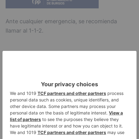
Ante cualquier emergencia, se recomienda
llamar al 1-1-2.
protección
civil
declara
alerta
temperaturas
elevadas
castilla
león
LO + VISTO
Detienen a un joven de 27 años
1
por el robo de cableado y por
atentado contra los agentes
Calor y posibles tormentas en
2