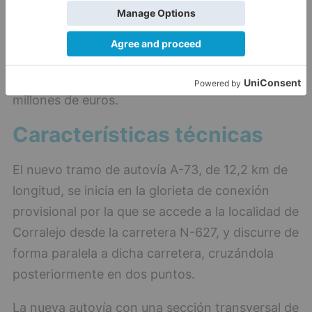
50,2 millones de euros, importe que sumado al
coste estimado de las expropiaciones y de las
asistencias técnicas vinculadas a las obras,
arroja una inversión total estimada de 55,5
millones de euros.
Características técnicas
El nuevo tramo de autovía A-73, de 12,2 km de
longitud, se inicia en la glorieta de conexión
provisional por la que se accede a la localidad de
Corralejo desde la carretera N-627, y discurre de
forma paralela a dicha carretera, cruzándola
posteriormente en dos puntos.
La nueva autovía con una sección transversal de