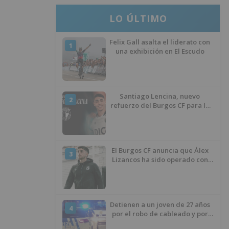
LO ÚLTIMO
Felix Gall asalta el liderato con
1
una exhibición en El Escudo
Santiago Lencina, nuevo
2
refuerzo del Burgos CF para la
temporada 2026/27
El Burgos CF anuncia que Álex
3
Lizancos ha sido operado con
éxito del menisco de su rodilla
izquierda
Detienen a un joven de 27 años
4
por el robo de cableado y por
atentado contra los agentes