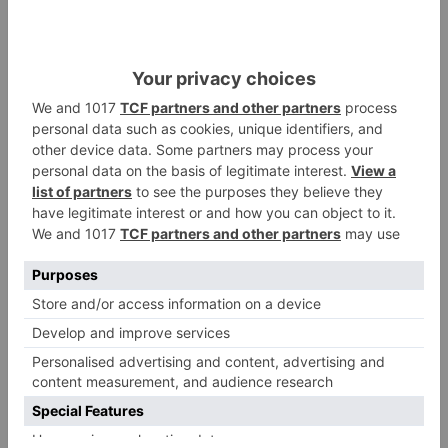
Esta conexión viaria entre Burgos y Aguilar de
Campoo discurre en paralelo a las carreteras N-
623, entre Burgos y Quintanaortuño, y N-627
entre Quintanaortuño y Aguilar. Con su avance,
supone una mejora de capacidad, tiempos de
recorrido y seguridad vial de este corredor,
contribuyendo a mejorar la comunicación de la
zona oriental de Castilla y León con Cantabria y
el corredor Cantábrico.
Sobre la unión de Quintanaortuño con Montorio,
la Ministra ha comunicado que próximamente la
van a sacar a información pública.
El presupuesto de las obras del tramo Pedrosa
de Valdelucio - Báscones de Valdivia asciende a