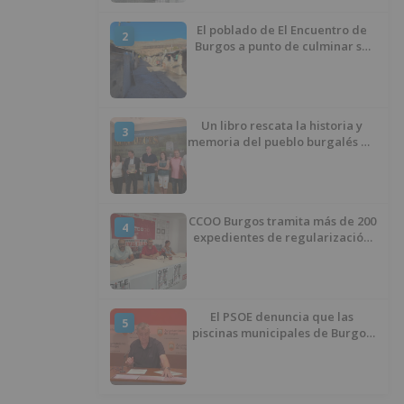
El poblado de El Encuentro de
2
Burgos a punto de culminar su
proceso de realojo
Un libro rescata la historia y
3
memoria del pueblo burgalés de
Huérmeces
CCOO Burgos tramita más de 200
4
expedientes de regularización
de inmigrantes
El PSOE denuncia que las
5
piscinas municipales de Burgos
llevan seis meses sin la
desinfección obligatoria contra
plagas