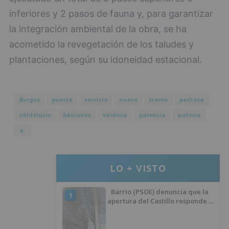
inferiores y 2 pasos de fauna y, para garantizar
la integración ambiental de la obra, se ha
acometido la revegetación de los taludes y
plantaciones, según su idoneidad estacional.
Burgos
puesta
servicio
nuevo
tramo
pedrosa
valdelucio
báscones
valdivia
palencia
autovía
a-
LO + VISTO
Barrio (PSOE) denuncia que la
1
apertura del Castillo responde a
“una foto” y no a la culminación
del proyecto