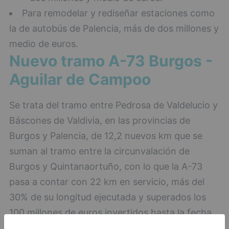
Para remodelar y rediseñar estaciones como
la de autobús de Palencia, más de dos millones y
medio de euros.
Nuevo tramo A-73 Burgos -
Aguilar de Campoo
Se trata del tramo entre Pedrosa de Valdelucio y
Báscones de Valdivia, en las provincias de
Burgos y Palencia, de 12,2 nuevos km que se
suman al tramo entre la circunvalación de
Burgos y Quintanaortuño, con lo que la A-73
pasa a contar con 22 km en servicio, más del
30% de su longitud ejecutada y superados los
100 millones de euros invertidos hasta la fecha.