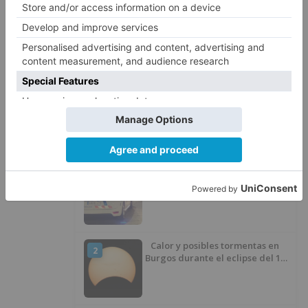
ha caído un 14,81% con respecto al periodo
anterior.
compra
internet
alarma
LO + VISTO
Detienen a un joven de 27 años
1
por el robo de cableado y por
atentado contra los agentes
Calor y posibles tormentas en
2
Burgos durante el eclipse del 12
de agosto