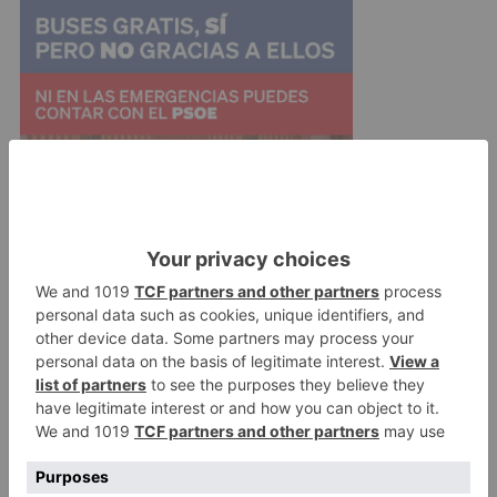
Una mención especial reciben las ventas de la
categoría belleza y bienestar, que han
aumentado un 7%. El reparto es desigual ya que
las transacciones a través de parafarmacia en
internet, que han crecido un 6,25% en los
últimos días; mientras que la compra de lentillas