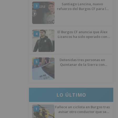
Santiago Lencina, nuevo
3
refuerzo del Burgos CF para la
temporada 2026/27
El Burgos CF anuncia que Álex
4
Lizancos ha sido operado con
éxito del menisco de su rodilla
izquierda
Detenidas tres personas en
5
Quintanar de la Sierra con
hachís, cocaína y marihuana
ocultos en su vehículo
LO ÚLTIMO
Fallece un ciclista en Burgos tras
1
avisar otro conductor que se
había caído de la bicicleta