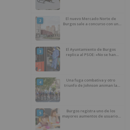
El nuevo Mercado Norte de
2
Burgos sale a concurso con un
presupuesto de 21,7 millones
El Ayuntamiento de Burgos
3
replica al PSOE: «No se han
interrumpido» las
desinfecciones municipales
Una fuga combativa y otro
4
triunfo de Johnson animan la
penúltima jornada de la Vuelta a
Burgos
Burgos registra uno de los
5
mayores aumentos de usuarios
de ‘Conciliamos Verano’, con
1.267 niños