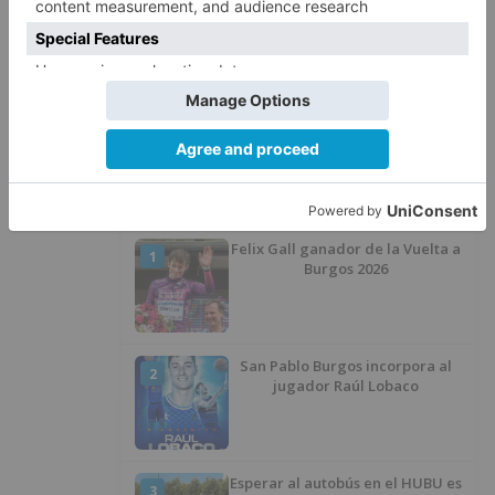
La Guardia Civil desmonta la
5
versión de un repartidor tras
desaparecer 3.256 euros
LO ÚLTIMO
Felix Gall ganador de la Vuelta a
1
Burgos 2026
San Pablo Burgos incorpora al
2
jugador Raúl Lobaco
Esperar al autobús en el HUBU es
3