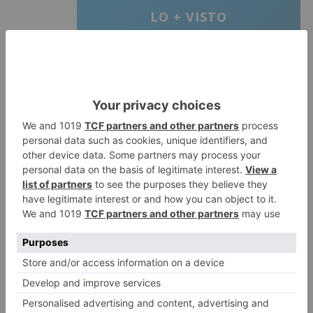
LO + VISTO
Fallece un ciclista en Burgos tras
1
avisar otro conductor que se
había caído de la bicicleta
Villatoro da el primer paso para
2
dejar atrás su aislamiento con el
inicio de la senda peatonal y
ciclista
Un hombre de 80 años resulta
3
herido en Burgos tras la colisión
entre un turismo y un camión
La provincia de Burgos celebra
4
el día de su patrón