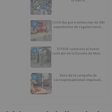
la Sierra
CCOO Burgos tramita más de 200
3
expedientes de regularización
de inmigrantes
El PSOE cuestiona el nuevo
4
contrato de la Escuela de Música
por su “urgencia injustificada”
Éxito de la campaña de
5
corresponsabilidad impulsada
por el área de Igualdad
municipal