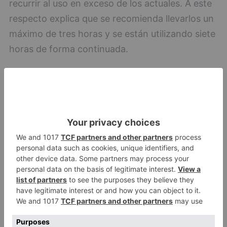
recurrir al uso en exceso de los actuales. A este
respecto explica que se recomienda llevarlos un
máximo de tres horas y se están utilizando siete
horas de forma continuada.
Celedonio
Tampoco tienen los, tan necesarios, test rápidos
y exige que lleguen con la mayor brevedad
posible. Cree que es necesario realizar la prueba
a los profesionales de la Sanidad y a
continuación a la población. De este modo,
cuantas más resultados obtengas, más se
reducirá la curva de contagios.
Errores de gestión