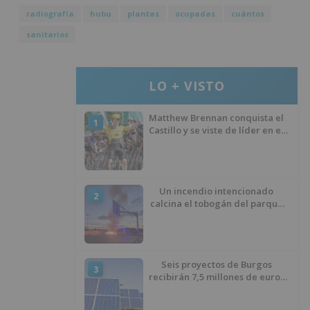
radiografía
hubu
plantas
ocupadas
cuántos
sanitarios
LO + VISTO
Matthew Brennan conquista el
1
Castillo y se viste de líder en el
estreno de la Vuelta a Burgos
Un incendio intencionado
2
calcina el tobogán del parque
infantil del Barrio del Pilar de
Burgos
Seis proyectos de Burgos
3
recibirán 7,5 millones de euros
para impulsar plantas solares