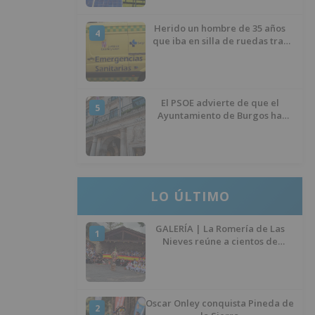
Herido un hombre de 35 años
4
que iba en silla de ruedas tras
ser atropellado en Burgos
El PSOE advierte de que el
5
Ayuntamiento de Burgos ha
"vaciado la hucha" y depende
del Ministerio para sostener las
inversiones
LO ÚLTIMO
GALERÍA | La Romería de Las
1
Nieves reúne a cientos de
personas en Las Machorras
Oscar Onley conquista Pineda de
2