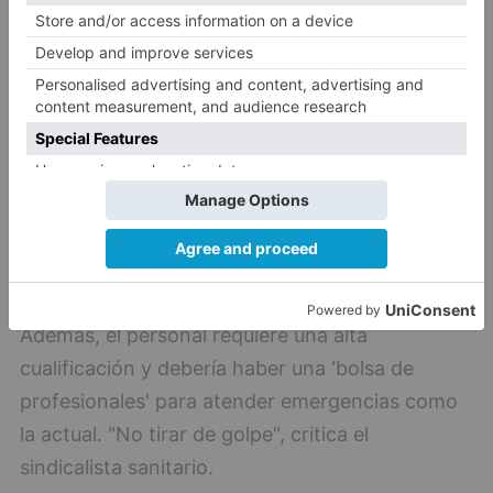
Esta crisis sanitaria debe marcar un antes y un
después, dice, aprender de los errores. En
asuntos más propios de Burgos, Celedonio
considera que el HUBU no puede estar
gestionado por un factor externo, en este caso
Eficanza. Cree que debería ser auto gestionado,
para evitar, como está ocurriendo, un problema
de horarios que no atiende a las necesidades
actuales de los trabajadores.
Además, el personal requiere una alta
cualificación y debería haber una 'bolsa de
profesionales' para atender emergencias como
la actual. "No tirar de golpe", critica el
sindicalista sanitario.