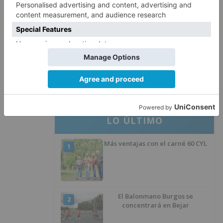
La provincia de Burgos celebra
4
el día de su patrón
La Guardia Civil desmonta la
5
versión de un repartidor tras
desaparecer 3.256 euros
LO ÚLTIMO
Más ventajas con el carné 60 CYL
1
El Balonmano Burgos se
2
concentrará en Bejar