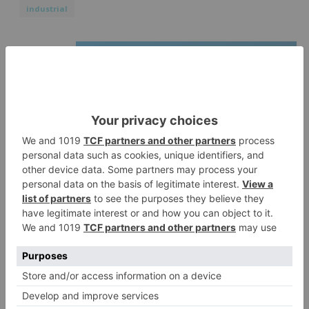
industrial
LO + VISTO
Fallece un ciclista en Burgos tras
1
avisar otro conductor que se
había caído de la bicicleta
Villatoro da el primer paso para
2
dejar atrás su aislamiento con el
inicio de la senda peatonal y
ciclista
Un hombre de 80 años resulta
3
herido en Burgos tras la colisión
entre un turismo y un camión