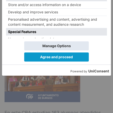
Fuentespina para visitar el Centro Rural
Agrupado 'Riberduero' que componen, además
del colegio del citado municipio, los ubicados en
Vadocondes, Castrillo de la Vega y Villalba de
Duero.
En este CRA estudian 163 alumnos atendidos