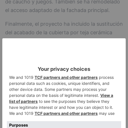
de caucho y juegos. También se ha remodelado
el acceso adaptado de la fachada principal.
Finalmente, el proyecto ha incluido la sustitución
del acabado de la cubierta por teja cerámica
mixta sobre tela transpirable y el aislamiento
térmico de todo el edificio. En lo referente a
instalaciones, se mantiene la actual sala de
calderas, pero se sustituyen los radiadores por
otros más modernos, planos y de aluminio, que
están colocados bajo la pared exterior.
CRA 'Riberduero'
Posteriormente, el consejero de Educación se ha
desplazado hasta la localidad burgalesa de