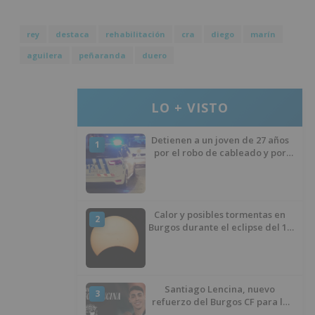
rey
destaca
rehabilitación
cra
diego
marín
aguilera
peñaranda
duero
LO + VISTO
Detienen a un joven de 27 años
1
por el robo de cableado y por
atentado contra los agentes
Calor y posibles tormentas en
2
Burgos durante el eclipse del 12
de agosto
Santiago Lencina, nuevo
3
refuerzo del Burgos CF para la
temporada 2026/27