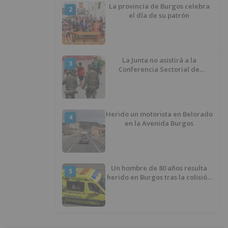
La provincia de Burgos celebra
2
el día de su patrón
La Junta no asistirá a la
3
Conferencia Sectorial de
Infancia y pide el retorno de los
menores a Marruecos desde
Ceuta
Herido un motorista en Belorado
4
en la Avenida Burgos
Un hombre de 80 años resulta
5
herido en Burgos tras la colisión
entre un turismo y un camión