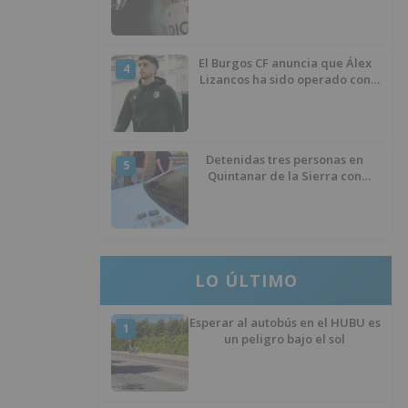
El Burgos CF anuncia que Álex
4
Lizancos ha sido operado con
éxito del menisco de su rodilla
izquierda
Detenidas tres personas en
5
Quintanar de la Sierra con
hachís, cocaína y marihuana
ocultos en su vehículo
LO ÚLTIMO
Esperar al autobús en el HUBU es
1
un peligro bajo el sol