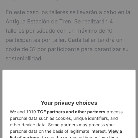
En este caso los talleres se llevarán a cabo en la
Antigua Estación de Tren. Se realizarán 4
talleres por sábado con un máximo de 10
participantes por taller. Cada taller tendrá un
coste de 3? por participante para garantizar su
sostenibilidad.
En los talleres se tendrán en cuenta las medidas
de seguridad y protocolos COVID que sean
necesarios en ese momento.
Para sufragar esta disminución en el número de
participantes la actividad se llevará a cabo el
doble de sábados que en ediciones anteriores
venían ofertándose.