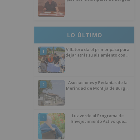
llevan seis meses sin la
desinfección obligatoria contra
plagas
LO ÚLTIMO
Villatoro da el primer paso para
1
dejar atrás su aislamiento con el
inicio de la senda peatonal y
ciclista
Asociaciones y Pedanías de la
2
Merindad de Montija de Burgos
piden la reapertura de la
farmacia de Villasante
Luz verde al Programa de
3
Envejecimiento Activo que
experimenta cada una mayor
demanda