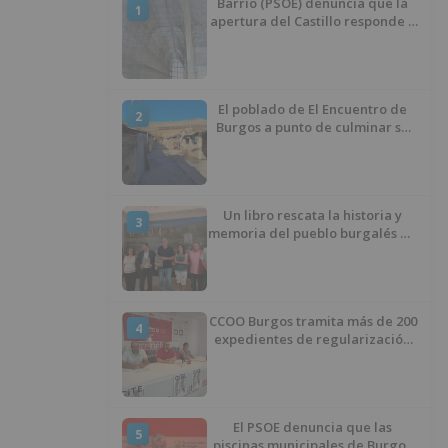
Barrio (PSOE) denuncia que la
1
apertura del Castillo responde a
“una foto” y no a la culminación
del proyecto
El poblado de El Encuentro de
2
Burgos a punto de culminar su
proceso de realojo
Un libro rescata la historia y
3
memoria del pueblo burgalés de
Huérmeces
CCOO Burgos tramita más de 200
4
expedientes de regularización
de inmigrantes
El PSOE denuncia que las
5
piscinas municipales de Burgos