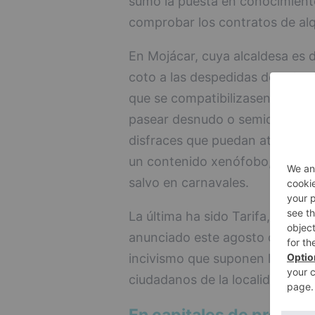
sumó la puesta en conocimiento
comprobar los contratos de alqu
En Mojácar, cuya alcaldesa es d
coto a las despedidas de solterí
que se compatibilizasen con la 
pasear desnudo o semidesnudo
disfraces que puedan atentar c
un contenido xenófobo, racista,
salvo en carnavales.
La última ha sido Tarifa, cuyo
anunciado este agosto que tom
incivismo que suponen los gritos
ciudadanos de la localidad.