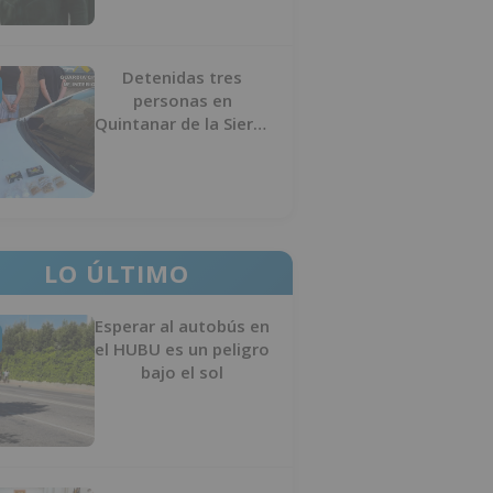
Detenidas tres
personas en
Quintanar de la Sierra
con hachís, cocaína y
marihuana ocultos en
su vehículo
LO ÚLTIMO
Esperar al autobús en
el HUBU es un peligro
bajo el sol