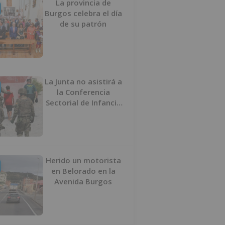
La provincia de
Burgos celebra el día
de su patrón
La Junta no asistirá a
la Conferencia
Sectorial de Infancia
y pide el retorno de
los menores a
Marruecos desde
Ceuta
Herido un motorista
en Belorado en la
Avenida Burgos