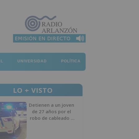
AL
UNIVERSIDAD
POLÍTICA
LO + VISTO
Detienen a un joven
de 27 años por el
robo de cableado y
por atentado contra
los agentes