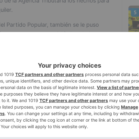
 de la Agencia Tributaria los hechos para
iler.
5
el Partido Popular, también se le puso
a, aunque no las prohibió. El objetivo era
vida familiar de manera que no se pudiera
, como en Salamanca, así como con
ontra la dignidad de las personas o tengan
 sexual o religioso, entre otras cosas,
 Ayuntamiento gobernado por el PSOE ha
ará "medidas contundentes" contra el
 o los daños en la vía pública y a los