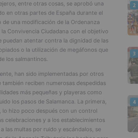
ejeros, entre otras cosas, se aprobó una
2
o en otras partes de España durante el
tó de una modificación de la Ordenanza
e la Convivencia Ciudadana con el objetivo
ue puedan atentar contra la dignidad de las
piados o la utilización de megáfonos que
3
e los salmantinos.
mente, han sido implementadas por otros
e también reciben numerosas despedidas
calidades más pequeñas y playeras como
guido los pasos de Salamanca. La primera,
4
 lo hizo poco después con un control
as celebraciones y a los establecimientos
a las multas por ruido y escándalos, se