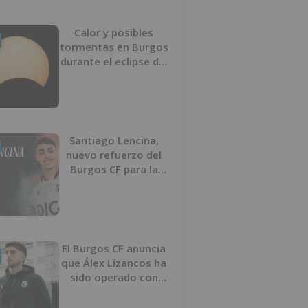
Calor y posibles
tormentas en Burgos
durante el eclipse del
12 de agosto
Santiago Lencina,
nuevo refuerzo del
Burgos CF para la
temporada 2026/27
El Burgos CF anuncia
que Álex Lizancos ha
sido operado con
éxito del menisco de
su rodilla izquierda