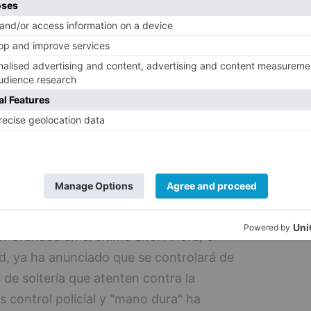
ia
también se han sumado otras capitales de
lamanca. En Logroño y Zaragoza, por
ltero no pueden estar acompañadas de
oja, además, estudia una moción
estos actos incívicos con una mayor
 más características como La Laurel y la
tos hosteleros en estas calles, de hecho,
stos grupos indecorosos anteriormente,
arrollando en Salamanca.
n Granada en el último año. Ahora, el
d, ya ha anunciado que se controlará de
de soltería que atenten contra la
control policial y "mano dura" ha