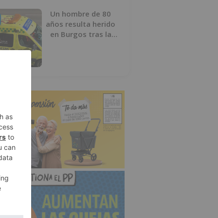
Un hombre de 80
años resulta herido
en Burgos tras la
colisión entre un
turismo y un camión