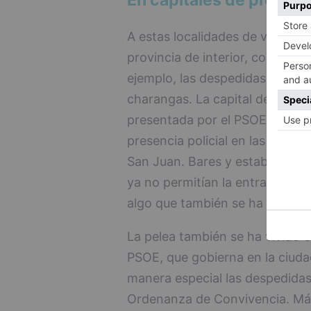
En capitales de provinc
A estas localidades de verano 
provincia de interior, como Sa
ejemplo, las despedidas de so
charangas. La capital de La Ri
presentada por el PSOE contra 
presencia policial en las zonas
San Juan. Bares y establecimien
ya no permitían la entrada a e
algo que también se ha ido des
La pelea también se ha vivido e
PSOE, que gobierna en la ciuda
manera especial las despedidas 
Ordenanza de Convivencia. Más 