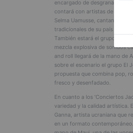
encargado de desgranar el carte
contará con artistas de gran div
Selma Uamusse, cantante nacid
tradicionales de su país con gén
También estará el grupo colom
mezcla explosiva de sonidos car
and roll llegará de la mano de 
sobre el escenario el grupo El 
propuesta que combina pop, ro
fresco y desenfadado.
En cuanto a los 'Conciertos Jac
variedad y la calidad artística
Ganna, artista ucraniana que rec
en un formato contemporáneo. 
mano de Maui, una de las voces