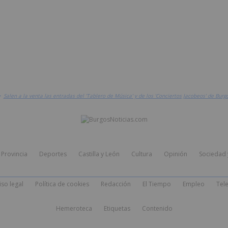
>
Salen a la venta las entradas del 'Tablero de Música' y de los 'Conciertos Jacobeos' de Burg
Provincia
Deportes
Castilla y León
Cultura
Opinión
Sociedad 
iso legal
Política de cookies
Redacción
El Tiempo
Empleo
Tele
Hemeroteca
Etiquetas
Contenido