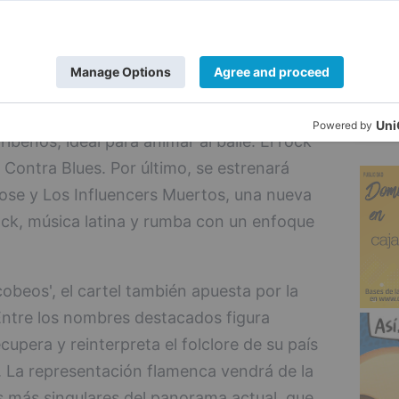
l del 'Tablero de Música'. Este año
ersidad estilística y geográfica. Actuará
5
a en Mozambique, que fusiona los ritmos
eros como la electrónica, el jazz y el soul.
biano Ghetto Kumbé, conocido por su
ibeños, ideal para animar al baile. El rock
A Contra Blues. Por último, se estrenará
Jose y Los Influencers Muertos, una nueva
ck, música latina y rumba con un enfoque
obeos', el cartel también apuesta por la
. Entre los nombres destacados figura
upera y reinterpreta el folclore de su país
La representación flamenca vendrá de la
 más singulares del panorama actual, que