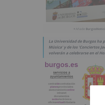
Añade
BurgosNotic
★
La Universidad de Burgos ha pr
Música' y de los 'Conciertos J
volverán a celebrarse en el Hos