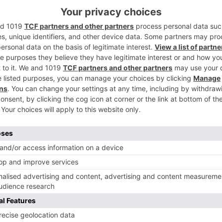
2
entro del programa Julio Cultural. Así lo
Responsabilidad Social, Cultura y Deporte,
ado el papel de la universidad como motor
3
nerar un impacto positivo tanto en la vida
la ciudad.
rtos se pondrán a la venta este miércoles
sde la organización se espera una respuesta
como ya ocurrió en las ediciones de 2023 y
4
damente todas las localidades, cubriendo
 de 13.000 personas.
ulturales, Carlos Lozano, ha sido el