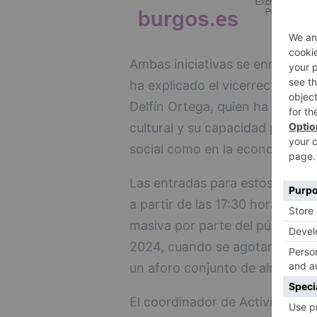
Ambas iniciativas se enmarcan d
ha explicado el vicerrector de 
Delfín Ortega, quien ha destac
cultural y su capacidad para ge
social como en la economía de 
Las entradas para estos concie
a partir de las 17:30 horas. De
masiva por parte del público, 
2024, cuando se agotaron rápi
un aforo conjunto de alrededor
El coordinador de Actividades C