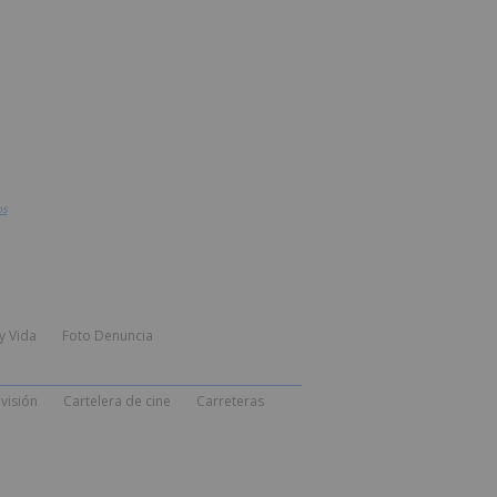
os
y Vida
Foto Denuncia
visión
Cartelera de cine
Carreteras