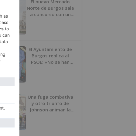
El nuevo Mercado
Norte de Burgos sale
a concurso con un
presupuesto de 21,7
millones
El Ayuntamiento de
Burgos replica al
PSOE: «No se han
interrumpido» las
desinfecciones
municipales
Una fuga combativa
y otro triunfo de
Johnson animan la
penúltima jornada de
la Vuelta a Burgos