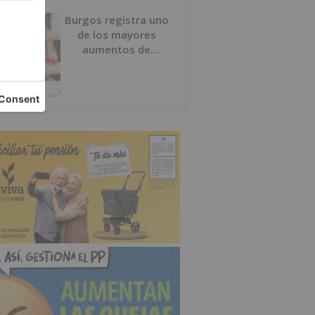
Burgos registra uno
de los mayores
aumentos de
usuarios de
‘Conciliamos Verano’,
con 1.267 niños