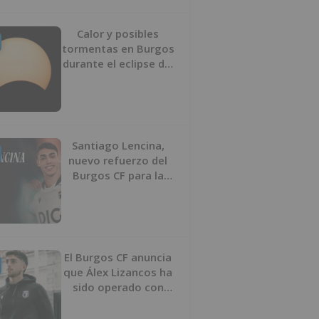
Calor y posibles
tormentas en Burgos
durante el eclipse del
12 de agosto
Santiago Lencina,
nuevo refuerzo del
Burgos CF para la
temporada 2026/27
El Burgos CF anuncia
que Álex Lizancos ha
sido operado con
éxito del menisco de
su rodilla izquierda