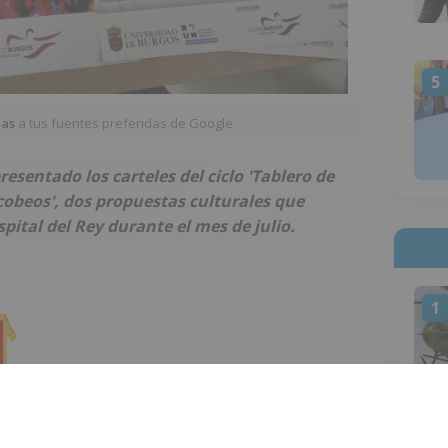
5
ias
a tus fuentes preferidas de Google
esentado los carteles del ciclo 'Tablero de
acobeos', dos propuestas culturales que
pital del Rey durante el mes de julio.
1