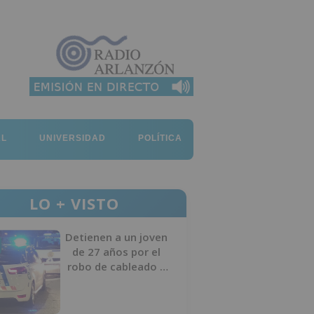
AL
UNIVERSIDAD
POLÍTICA
LO + VISTO
Detienen a un joven
de 27 años por el
robo de cableado y
por atentado contra
los agentes