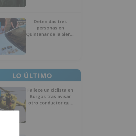
Detenidas tres
personas en
Quintanar de la Sierra
con hachís, cocaína y
marihuana ocultos en
su vehículo
LO ÚLTIMO
Fallece un ciclista en
Burgos tras avisar
otro conductor que
se había caído de la
bicicleta