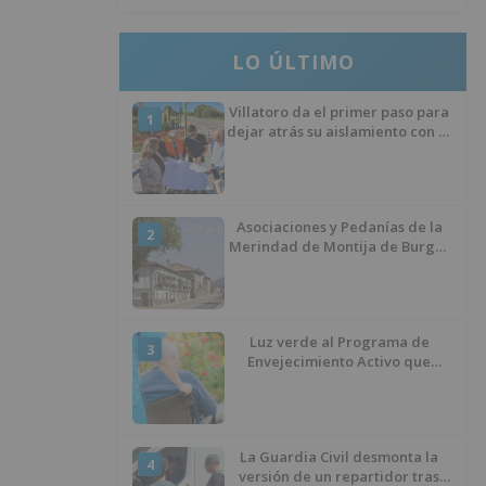
LO ÚLTIMO
Villatoro da el primer paso para
1
dejar atrás su aislamiento con el
inicio de la senda peatonal y
ciclista
Asociaciones y Pedanías de la
2
Merindad de Montija de Burgos
piden la reapertura de la
farmacia de Villasante
Luz verde al Programa de
3
Envejecimiento Activo que
experimenta cada una mayor
demanda
La Guardia Civil desmonta la
4
versión de un repartidor tras