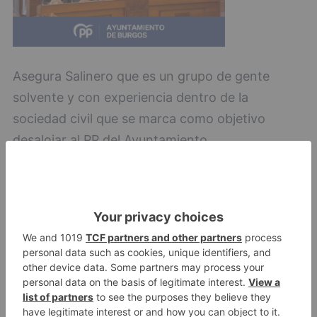
Asegura Salinero que es un grupo de gente
solvente y con experiencia dentro de la
sociedad civil que se marca como objetivo
desalojar al PP del Ayuntamiento.
Burgos
salinero
dice
ve
próximo
alcalde
LO + VISTO
Barrio (PSOE) denuncia que la
1
apertura del Castillo responde a
“una foto” y no a la culminación