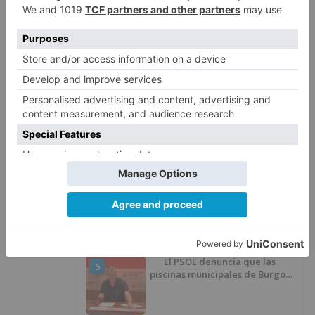
del proyecto
El poblado de El Encuentro de
2
Burgos a punto de culminar su
proceso de realojo
Un libro rescata la historia y
3
memoria del pueblo burgalés de
Huérmeces
CCOO Burgos tramita más de 200
4
expedientes de regularización
de inmigrantes
El PSOE denuncia que las
5
piscinas municipales de Burgos
llevan seis meses sin la
desinfección obligatoria contra
plagas