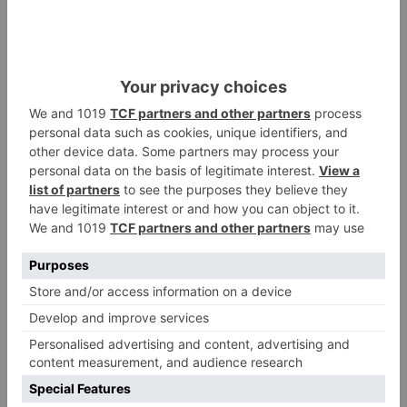
“una foto” y no a la culminación
del proyecto
El poblado de El Encuentro de
2
Burgos a punto de culminar su
proceso de realojo
Un libro rescata la historia y
3
memoria del pueblo burgalés de
Huérmeces
CCOO Burgos tramita más de 200
4
expedientes de regularización
de inmigrantes
El PSOE denuncia que las
5
piscinas municipales de Burgos
llevan seis meses sin la