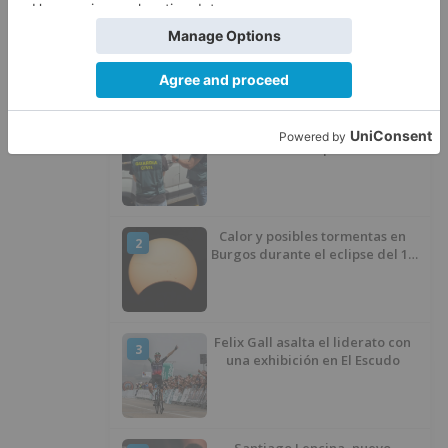
desinfección obligatoria contra
plagas
LO ÚLTIMO
La Guardia Civil desmonta la
1
versión de un repartidor tras
desaparecer 3.256 euros
Calor y posibles tormentas en
2
Burgos durante el eclipse del 12
de agosto
Felix Gall asalta el liderato con
3
una exhibición en El Escudo