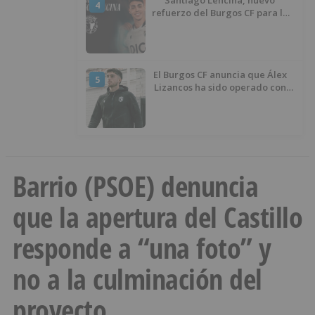
Santiago Lencina, nuevo
4
refuerzo del Burgos CF para la
temporada 2026/27
El Burgos CF anuncia que Álex
5
Lizancos ha sido operado con
éxito del menisco de su rodilla
izquierda
Barrio (PSOE) denuncia
que la apertura del Castillo
responde a “una foto” y
no a la culminación del
proyecto