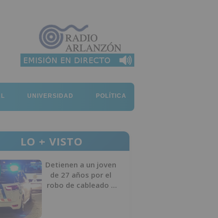
AL
UNIVERSIDAD
POLÍTICA
LO + VISTO
Detienen a un joven
de 27 años por el
robo de cableado y
por atentado contra
los agentes