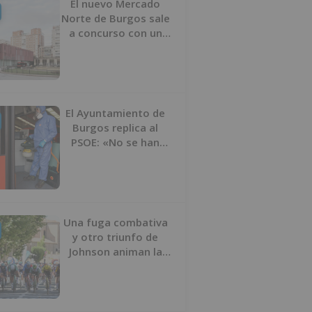
El nuevo Mercado
Norte de Burgos sale
a concurso con un
presupuesto de 21,7
millones
El Ayuntamiento de
Burgos replica al
PSOE: «No se han
interrumpido» las
desinfecciones
municipales
Una fuga combativa
y otro triunfo de
Johnson animan la
penúltima jornada de
la Vuelta a Burgos