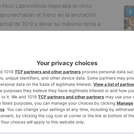
 Nico Laprovittola mejoraba el ritmo
5
 aprovechaban el freno en la anotación
rcial de 10-0 y llevar su máxima renta a
Paco Olmos equilibraban de nuevo el
(15-13).
la cancha del Palau ambos equipos, lo que
 (22-22). El cuadro burgalés dominaba
el cuarto (14 a 22 capturas) y se
cercanas al aro. Esto le ayudaba a
 con unos destacados Cady Lalanne y Max
en máxima de cinco puntos (25-30). El
 San Pablo Burgos en las últimas jugadas
cuando se alcanzó el descanso (29-30).