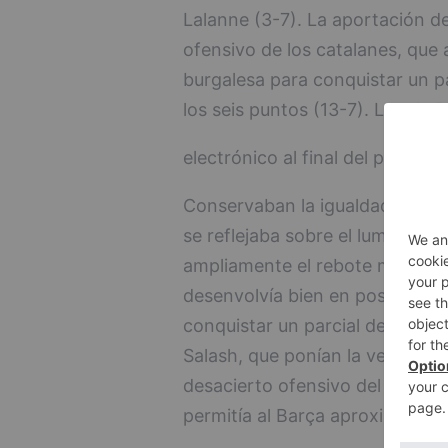
Lalanne (3-7). La aportación de
ofensivo de los catalanes, que
burgalesa para conquistar un pa
los seis puntos (13-7). Los de 
electrónico al final del periodo 
Conservaban la igualdad sobre 
se reflejaba sobre el luminoso
ampliamente el rebote mediado 
desenvolvía bien en posiciones 
conquistar un parcial de 0-8,
Salash, que ponían la ventaja 
desacierto ofensivo del Hereda
permitía al Barça aproximarse 