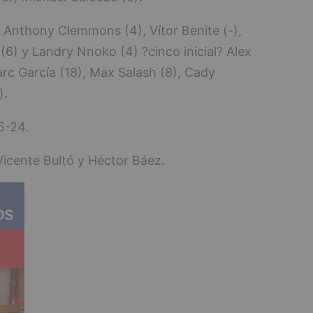
:
Anthony Clemmons (4), Vítor Benite (-),
 (6) y Landry Nnoko (4) ?cinco inicial? Alex
Marc García (18), Max Salash (8), Cady
).
5-24.
icente Bultó y Héctor Báez.