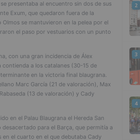
a se presentaba al encuentro sin dos de sus
2
Dante Exum, que quedaron fuera de la
o Olmos se mantuvieron en la pelea por el
araron el paso por vestuarios con un punto
3
ha, con una gran incidencia de Álex
la contienda a los catalanes (30-15 de
terminante en la victoria final blaugrana.
ellano Marc García (21 de valoración), Max
i Rabaseda (13 de valoración) y Cady
4
o en el Palau Blaugrana el Hereda San
o desacertado para el Barça, que permitía a
das en el cuarto en el que debutaba Cady