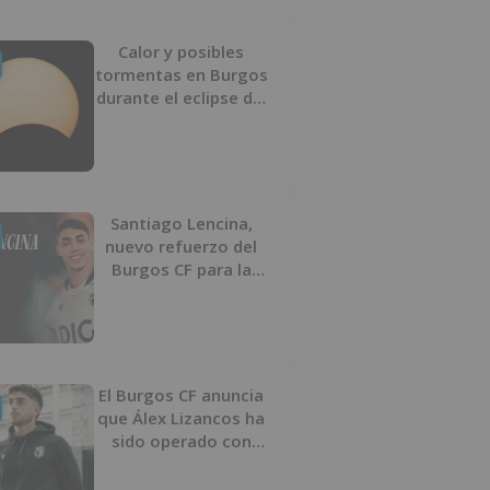
Calor y posibles
tormentas en Burgos
durante el eclipse del
12 de agosto
Santiago Lencina,
nuevo refuerzo del
Burgos CF para la
temporada 2026/27
El Burgos CF anuncia
que Álex Lizancos ha
sido operado con
éxito del menisco de
su rodilla izquierda