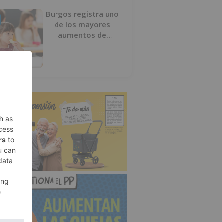
Burgos registra uno
de los mayores
aumentos de
usuarios de
‘Conciliamos Verano’,
con 1.267 niños