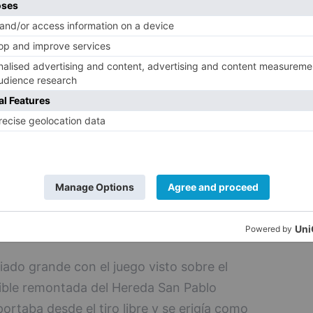
ía un duelo con la tónica de la primera
ieran demasiada fortuna en sus acciones
ualada la contienda (33-32). El cuadro
 de Álex Abrines, que lideraba un parcial de
los locales (43-36). Intentaban recuperarse
da y Cady Lalanne a la salida de un
brines golpeaba y ponía
tos (50-40). Carburaba el ataque de los
cial de 12-0 para llevar hasta los 15
ercer cuarto se cerró con claro dominio del
iado grande con el juego visto sobre el
ible remontada del Hereda San Pablo
rtaba desde el tiro libre y se erigía como