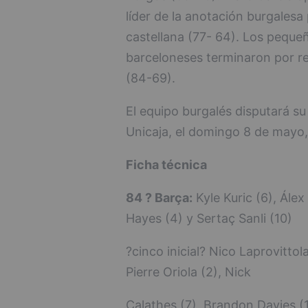
líder de la anotación burgales
castellana (77- 64). Los peque
barceloneses terminaron por re
(84-69).
El equipo burgalés disputará s
Unicaja, el domingo 8 de mayo, 
Ficha técnica
84 ? Barça:
Kyle Kuric (6), Álex
Hayes (4) y Sertaç Sanli (10)
?cinco inicial? Nico Laprovittol
Pierre Oriola (2), Nick
Calathes (7), Brandon Davies (1