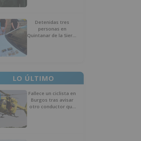
Detenidas tres
personas en
Quintanar de la Sierra
con hachís, cocaína y
marihuana ocultos en
su vehículo
LO ÚLTIMO
Fallece un ciclista en
Burgos tras avisar
otro conductor que
se había caído de la
bicicleta