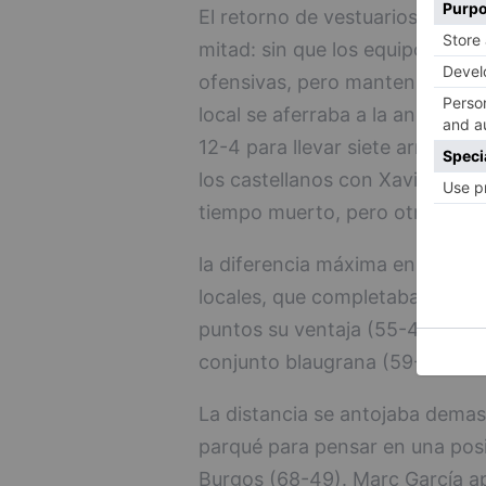
El retorno de vestuarios devolv
mitad: sin que los equipos tuv
ofensivas, pero manteniendo ig
local se aferraba a la anotación
12-4 para llevar siete arriba a 
los castellanos con Xavi Rabase
tiempo muerto, pero otra vez A
la diferencia máxima en 10 pun
locales, que completaban un par
puntos su ventaja (55-40). El t
conjunto blaugrana (59-45).
La distancia se antojaba demas
parqué para pensar en una pos
Burgos (68-49). Marc García apo