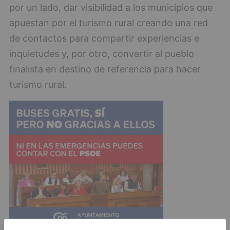
por un lado, dar visibilidad a los municipios que
apuestan por el turismo rural creando una red
de contactos para compartir experiencias e
inquietudes y, por otro, convertir al pueblo
finalista en destino de referencia para hacer
turismo rural.