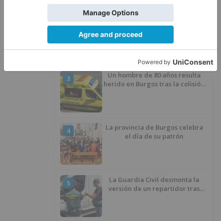
Villatoro da el primer paso para
2
dejar atrás su aislamiento con el
inicio de la senda peatonal y
ciclista
Un hombre de 80 años resulta
3
herido en Burgos tras la colisión
entre un turismo y un camión
La provincia de Burgos celebra
4
el día de su patrón
La Guardia Civil desmonta la
5
versión de un repartidor tras
desaparecer 3.256 euros