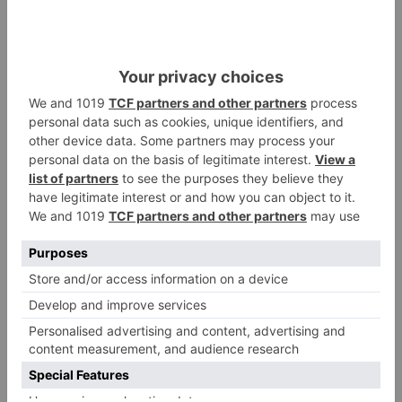
Para ejercer el voto, tan solo deben acudir a la
plataforma web
https://www.escapadarural.com/capital-
turismo-rural/2020 y seleccionar a nuestro
municipio burgalés, Santo Domingo de Silos.
Turismo
santo
domingo
silos
diez
finalistas
convertirse
capital
rural
LO + VISTO
Fallece un ciclista en Burgos tras
1
avisar otro conductor que se
había caído de la bicicleta