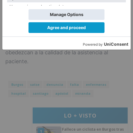
de 10 a 12 pacientes por enfermera. Por ello,
SATSE considera que la dotación de enfermeras
del Hospital Santiago Apóstol no debería
asignarse en base a criterios meramente
económicos, sino sobre todo a criterios que
obedezcan a la calidad de la asistencia al
paciente.
Burgos
satse
denuncia
falta
enfermeras
hospital
santiago
apóstol
miranda
LO + VISTO
Fallece un ciclista en Burgos tras
1