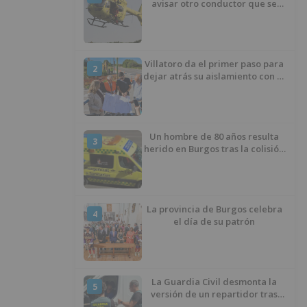
avisar otro conductor que se
había caído de la bicicleta
Villatoro da el primer paso para
2
dejar atrás su aislamiento con el
inicio de la senda peatonal y
ciclista
Un hombre de 80 años resulta
3
herido en Burgos tras la colisión
entre un turismo y un camión
La provincia de Burgos celebra
4
el día de su patrón
La Guardia Civil desmonta la
5
versión de un repartidor tras
desaparecer 3.256 euros