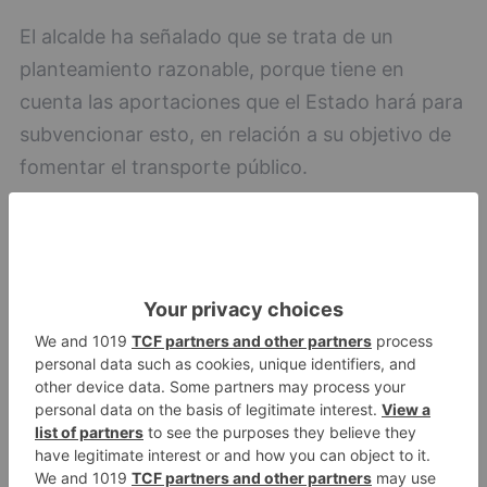
El alcalde ha señalado que se trata de un
planteamiento razonable, porque tiene en
cuenta las aportaciones que el Estado hará para
subvencionar esto, en relación a su objetivo de
fomentar el transporte público.
amplía
descuento
tarifa
bonobúss
diciembre
LO + VISTO
Fallece un ciclista en Burgos tras
1
avisar otro conductor que se
había caído de la bicicleta