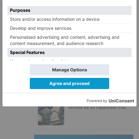
Villatoro da el primer paso para
2
dejar atrás su aislamiento con el
inicio de la senda peatonal y
ciclista
Un hombre de 80 años resulta
3
herido en Burgos tras la colisión
entre un turismo y un camión
La provincia de Burgos celebra
4
el día de su patrón
La Guardia Civil desmonta la
5
versión de un repartidor tras
desaparecer 3.256 euros