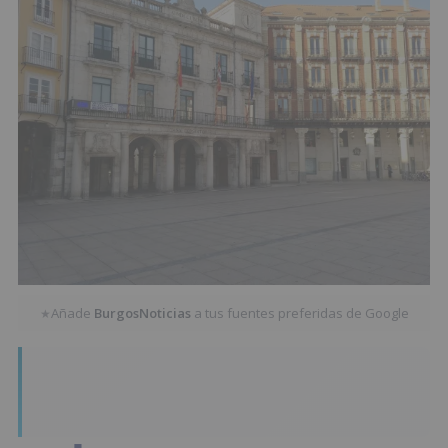
Añade
BurgosNoticias
a tus fuentes preferidas de Google
★