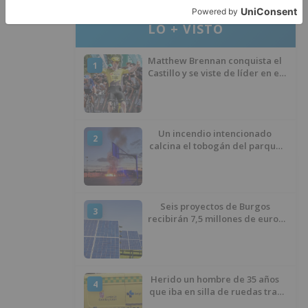
LO + VISTO
Matthew Brennan conquista el
1
Castillo y se viste de líder en el
estreno de la Vuelta a Burgos
Un incendio intencionado
2
calcina el tobogán del parque
infantil del Barrio del Pilar de
Burgos
Seis proyectos de Burgos
3
recibirán 7,5 millones de euros
para impulsar plantas solares
Herido un hombre de 35 años
4
que iba en silla de ruedas tras
ser atropellado en Burgos