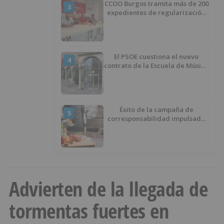
CCOO Burgos tramita más de 200
3
expedientes de regularización
de inmigrantes
El PSOE cuestiona el nuevo
4
contrato de la Escuela de Música
por su “urgencia injustificada”
Éxito de la campaña de
5
corresponsabilidad impulsada
por el área de Igualdad
municipal
Advierten de la llegada de
tormentas fuertes en