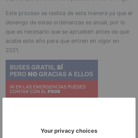
Este proceso se realiza de esta manera ya que el
devengo de estas ordenanzas es anual, por lo
que es necesario que se aprueben antes de que
acabe este año para que entren en vigor en
2021.