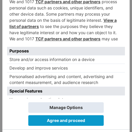
En otro orden de cosas, la portavoz del Equipo
de Gobierno, Nuria Barrio ha señalado que el
Ayuntamiento trabajará de forma coordinada
con la Subdelegación de Gobierno y la
Universidad, para evitar las novatadas en el
ámbito universitario ante el inminente comienzo
del curso. Se pretende erradicar este tipo de
actos y para ello tanto Policía Local como
Nacional coordinarán sus acciones en este
sentido.
da
primer
paso
modificar
proyecto
ordenanzas
fiscales