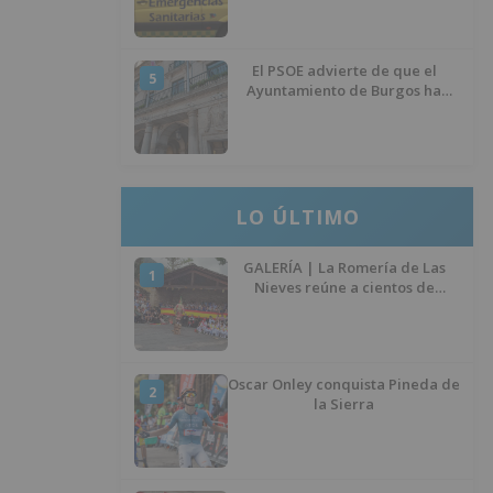
El PSOE advierte de que el
5
Ayuntamiento de Burgos ha
"vaciado la hucha" y depende
del Ministerio para sostener las
inversiones
LO ÚLTIMO
GALERÍA | La Romería de Las
1
Nieves reúne a cientos de
personas en Las Machorras
Oscar Onley conquista Pineda de
2
la Sierra