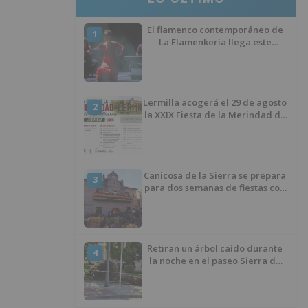
El flamenco contemporáneo de
1
La Flamenkería llega este
domingo a Tórtoles de Esgueva
con 'Escenario Patrimonio'
Lermilla acogerá el 29 de agosto
2
la XXIX Fiesta de la Merindad de
Río Ubierna con tradición,
música y actividades para todos
los públicos
Canicosa de la Sierra se prepara
3
para dos semanas de fiestas con
tradición, deporte y música
Retiran un árbol caído durante
4
la noche en el paseo Sierra de
Atapuerca