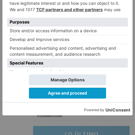
2
calcina el tobogán del parque
infantil del Barrio del Pilar de
Burgos
Seis proyectos de Burgos
3
recibirán 7,5 millones de euros
para impulsar plantas solares
Herido un hombre de 35 años
4
que iba en silla de ruedas tras
ser atropellado en Burgos
El PSOE advierte de que el
5
Ayuntamiento de Burgos ha
"vaciado la hucha" y depende
del Ministerio para sostener las
inversiones
LO ÚLTIMO