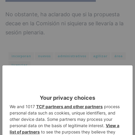
No obstante, ha aclarado que si la propuesta
decae en la Comisión ni siquiera se llevaría a la
sesión plenaria.
incorporan
nuevos
administrativos
agilizar
área
licencias
LO + VISTO
Matthew Brennan conquista el
1
Castillo y se viste de líder en el
estreno de la Vuelta a Burgos
Un incendio intencionado