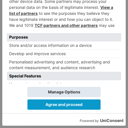
de inmigrantes
El PSOE denuncia que las
5
piscinas municipales de Burgos
llevan seis meses sin la
desinfección obligatoria contra
plagas
LO ÚLTIMO
Villatoro da el primer paso para
1
dejar atrás su aislamiento con el
inicio de la senda peatonal y
ciclista
Asociaciones y Pedanías de la
2
Merindad de Montija de Burgos
piden la reapertura de la
farmacia de Villasante