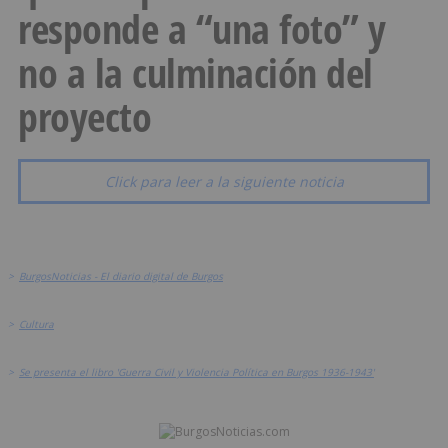
responde a “una foto” y
no a la culminación del
proyecto
Click para leer a la siguiente noticia
>
BurgosNoticias - El diario digital de Burgos
>
Cultura
>
Se presenta el libro 'Guerra Civil y Violencia Política en Burgos 1936-1943'