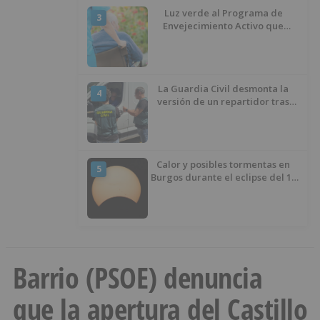
Luz verde al Programa de
3
Envejecimiento Activo que
experimenta cada una mayor
demanda
La Guardia Civil desmonta la
4
versión de un repartidor tras
desaparecer 3.256 euros
Calor y posibles tormentas en
5
Burgos durante el eclipse del 12
de agosto
Barrio (PSOE) denuncia
que la apertura del Castillo