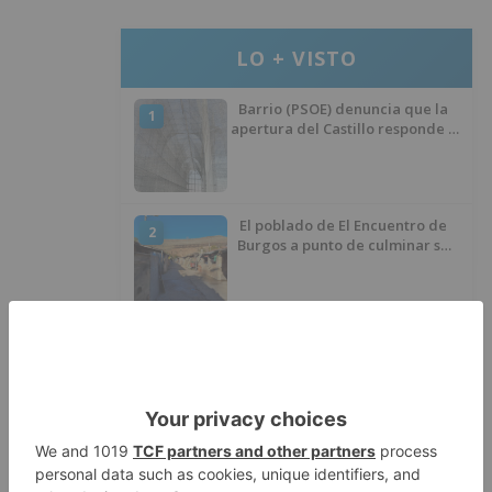
LO + VISTO
Barrio (PSOE) denuncia que la
1
apertura del Castillo responde a
“una foto” y no a la culminación
del proyecto
El poblado de El Encuentro de
2
Burgos a punto de culminar su
proceso de realojo
Un libro rescata la historia y
3
memoria del pueblo burgalés de
Huérmeces
CCOO Burgos tramita más de 200
4
expedientes de regularización