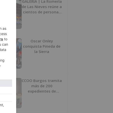
GALERÍA | La Romería
de Las Nieves reúne a
cientos de personas
en Las Machorras
Oscar Onley
conquista Pineda de
la Sierra
CCOO Burgos tramita
más de 200
expedientes de
regularización de
inmigrantes