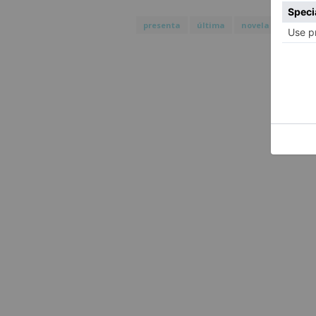
presenta
última
novela
juan