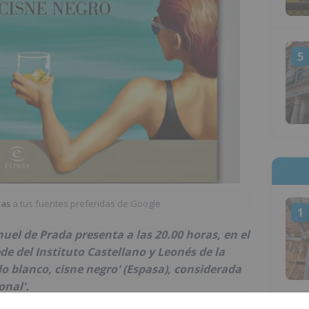
5
ias
a tus fuentes preferidas de Google
1
el de Prada presenta a las 20.00 horas, en el
ede del Instituto Castellano y Leonés de la
o blanco, cisne negro' (Espasa), considerada
onal'.