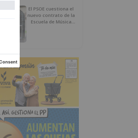
El PSOE cuestiona el
nuevo contrato de la
Escuela de Música
por su “urgencia
injustificada”