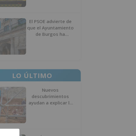
El PSOE advierte de
que el Ayuntamiento
de Burgos ha
"vaciado la hucha" y
depende del
Ministerio para
sostener las
inversiones
LO ÚLTIMO
Nuevos
descubrimientos
ayudan a explicar la
formación de la Sima
del Elefante en
Atapuerca (Burgos)