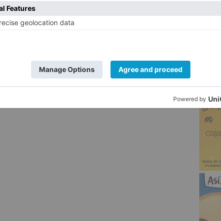
manuel
prada
5