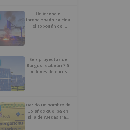
Un incendio
intencionado calcina
el tobogán del
parque infantil del
Barrio del Pilar de
Burgos
Seis proyectos de
Burgos recibirán 7,5
millones de euros
para impulsar plantas
solares
Herido un hombre de
35 años que iba en
silla de ruedas tras
ser atropellado en
Burgos