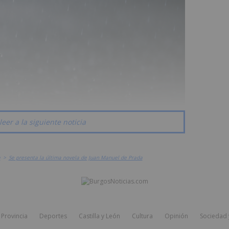
leer a la siguiente noticia
a
>
Se presenta la última novela de Juan Manuel de Prada
Provincia
Deportes
Castilla y León
Cultura
Opinión
Sociedad 