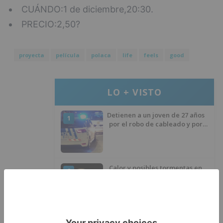
CUÁNDO:1 de diciembre,20:30.
PRECIO:2,50?
proyecta
película
polaca
life
feels
good
LO + VISTO
Detienen a un joven de 27 años
1
por el robo de cableado y por
atentado contra los agentes
Calor y posibles tormentas en
2
Burgos durante el eclipse del 12
de agosto
Santiago Lencina, nuevo