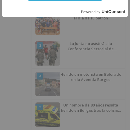
La provincia de Burgos celebra
2
el día de su patrón
La Junta no asistirá a la
3
Conferencia Sectorial de
Infancia y pide el retorno de los
menores a Marruecos desde
Ceuta
Herido un motorista en Belorado
4
en la Avenida Burgos
Un hombre de 80 años resulta
5
herido en Burgos tras la colisión
entre un turismo y un camión