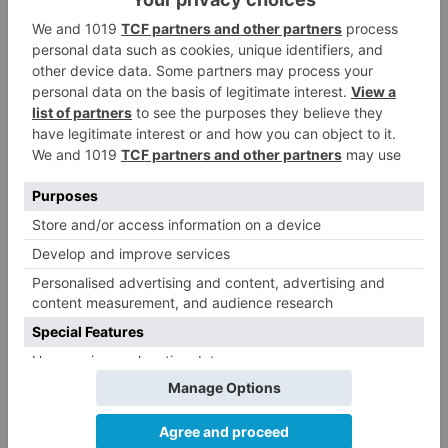
3
refuerzo del Burgos CF para la
temporada 2026/27
El Burgos CF anuncia que Álex
4
Lizancos ha sido operado con
éxito del menisco de su rodilla
izquierda
Detenidas tres personas en
5
Quintanar de la Sierra con
hachís, cocaína y marihuana
ocultos en su vehículo
LO ÚLTIMO
Esperar al autobús en el HUBU es
1
un peligro bajo el sol