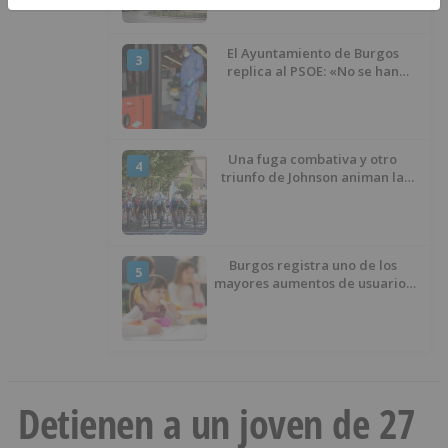
El Ayuntamiento de Burgos
3
replica al PSOE: «No se han
interrumpido» las
desinfecciones municipales
Una fuga combativa y otro
4
triunfo de Johnson animan la
penúltima jornada de la Vuelta a
Burgos
Burgos registra uno de los
5
mayores aumentos de usuarios
de ‘Conciliamos Verano’, con
1.267 niños
Detienen a un joven de 27