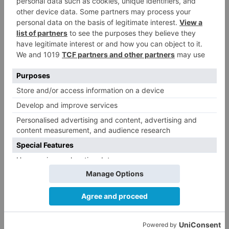
El Burgos CF anuncia que Álex
4
Lizancos ha sido operado con
éxito del menisco de su rodilla
izquierda
Detenidas tres personas en
5
Quintanar de la Sierra con
hachís, cocaína y marihuana
ocultos en su vehículo
LO ÚLTIMO
Fallece un ciclista en Burgos tras
1
avisar otro conductor que se
había caído de la bicicleta
El nuevo Mercado Norte de
2
Burgos sale a concurso con un
presupuesto de 21,7 millones