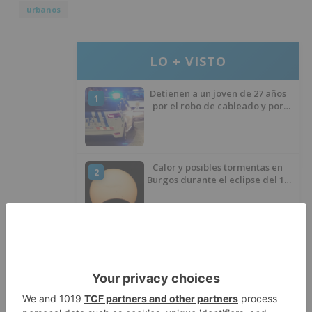
urbanos
LO + VISTO
Detienen a un joven de 27 años
1
por el robo de cableado y por
atentado contra los agentes
Calor y posibles tormentas en
2
Burgos durante el eclipse del 12
de agosto
Santiago Lencina, nuevo
3
refuerzo del Burgos CF para la
temporada 2026/27