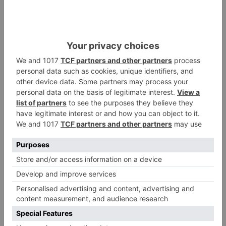
Un incendio intencionado
2
calcina el tobogán del parque
infantil del Barrio del Pilar de
Burgos
Seis proyectos de Burgos
3
recibirán 7,5 millones de euros
para impulsar plantas solares
Herido un hombre de 35 años
4
que iba en silla de ruedas tras
ser atropellado en Burgos
El PSOE advierte de que el
5
Ayuntamiento de Burgos ha
"vaciado la hucha" y depende
del Ministerio para sostener las
inversiones