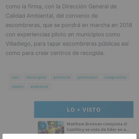
como la firma, con la Dirección General de
Calidad Ambiental, del convenio de
escombreras, que se pondrá en marcha en 2018
con experiencias piloto en municipios como
Villadiego, para tapar escombreras públicas así
como para crear centros de recogida.
seis
municipios
provincia
premiados
compromiso
medio
ambiente
LO + VISTO
Matthew Brennan conquista el
1
Castillo y se viste de líder en el
estreno de la Vuelta a Burgos