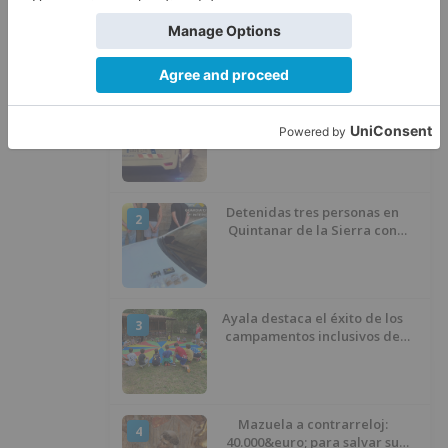
LO ÚLTIMO
Detienen a un joven de 27 años
1
por el robo de cableado y por
atentado contra los agentes
Detenidas tres personas en
2
Quintanar de la Sierra con
hachís, cocaína y marihuana
ocultos en su vehículo
Ayala destaca el éxito de los
3
campamentos inclusivos de
ASPANIAS tras completar todas
las plazas
Mazuela a contrarreloj:
4
40.000&euro; para salvar su