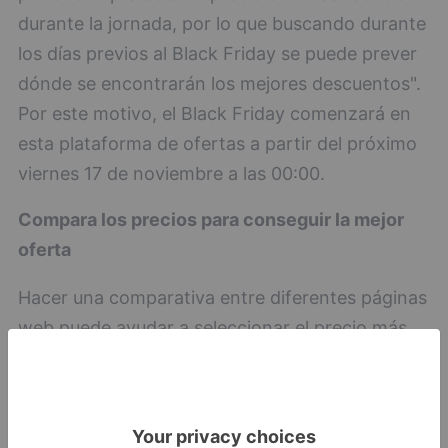
durante la jornada, por lo que buscando durante
los días previos al Black Friday se puede prever
dónde se encontrarán los mejores descuentos".
Por este motivo, el Black Friday comenzará en
esta plataforma de ofertas a partir del próximo
viernes 17 de noviembre a las 00:00.
Compara los precios para conseguir la mejor
oferta
Hacer una comparativa entre diferentes páginas
web puede ayudar a seleccionar el precio más
bajo de un producto. Cada tienda o página web
ofrece descuentos diferentes según sus
características y necesidades, por lo que merece
la pena buscar en distintos portales para