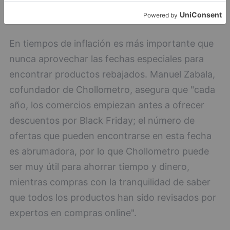
En tiempos de inflación es más importante que
nunca aprovechar las fechas especiales para
encontrar productos rebajados. Manuel Zabala,
cofundador de Chollometro, asegura que "cada
año, los comercios empiezan antes a ofrecer
descuentos por Black Friday; el número de
ofertas que pueden encontrarse en esta fecha
es abrumadora, por lo que Chollometro puede
ser muy útil para ahorrar tiempo y dinero,
mientras compras con la tranquilidad de saber
que todos los productos han sido revisados por
expertos en compras online".