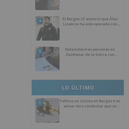
El Burgos CF anuncia que Álex
4
Lizancos ha sido operado con
éxito del menisco de su rodilla
izquierda
Detenidas tres personas en
5
Quintanar de la Sierra con
hachís, cocaína y marihuana
ocultos en su vehículo
LO ÚLTIMO
Fallece un ciclista en Burgos tras
1
avisar otro conductor que se
había caído de la bicicleta