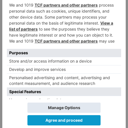
encontrar la mejor oferta. En plataformas como
Chollometro se pueden comparar productos de
forma rápida para conseguir los mejores
descuentos durante el Black Friday, ver las
opiniones de los demás usuarios, cuáles son las
ofertas mejor valoradas y crear alertas
personalizadas para tus productos favoritos.