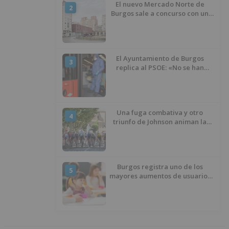
El nuevo Mercado Norte de
2
Burgos sale a concurso con un
presupuesto de 21,7 millones
El Ayuntamiento de Burgos
3
replica al PSOE: «No se han
interrumpido» las
desinfecciones municipales
Una fuga combativa y otro
4
triunfo de Johnson animan la
penúltima jornada de la Vuelta a
Burgos
Burgos registra uno de los
5
mayores aumentos de usuarios
de ‘Conciliamos Verano’, con
1.267 niños