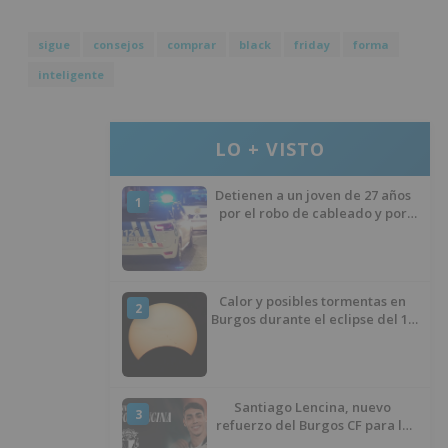
sigue
consejos
comprar
black
friday
forma
inteligente
LO + VISTO
Detienen a un joven de 27 años
1
por el robo de cableado y por
atentado contra los agentes
Calor y posibles tormentas en
2
Burgos durante el eclipse del 12
de agosto
Santiago Lencina, nuevo
3
refuerzo del Burgos CF para la
temporada 2026/27