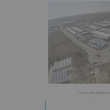
Añade
BurgosNotic
★