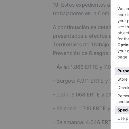
19. Estos expedientes afectan 
trabajadores en la Comunidad.
A continuación se detalla el 
presentados a efectos administ
Territoriales de Trabajo (OTT) 
Prevención de Riesgos Laborale
- Ávila: 1.866 ERTE y 7.033 tra
- Burgos: 4.911 ERTE y 32.781 
- León: 6.068 ERTE y 21.111 tra
- Palencia: 1.710 ERTE y 8.045 
- Salamanca: 4.046 ERTE y 13.1