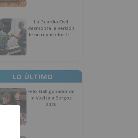
La Guardia Civil
desmonta la versión
de un repartidor tras
desaparecer 3.256
euros
LO ÚLTIMO
Felix Gall ganador de
la Vuelta a Burgos
2026