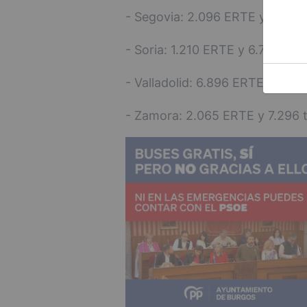
- Segovia: 2.096 ERTE y 9.586 
- Soria: 1.210 ERTE y 6.781 trab
- Valladolid: 6.896 ERTE y 30.5
- Zamora: 2.065 ERTE y 7.296 t