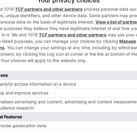
2
a un número potencial de 175.401
cómputo de los ERTE que constan como
rativos ante las nueve Oficinas
y la Dirección General de Trabajo y
3
s de la Consejería de Empleo e Industria:
bajadores.
trabajadores.
bajadores.
4
trabajadores.
58 trabajadores.