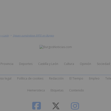
a y León
>
Siguen sumándose ERTE en Burgos
Provincia
Deportes
Castilla y León
Cultura
Opinión
Sociedad 
iso legal
Política de cookies
Redacción
El Tiempo
Empleo
Tele
Hemeroteca
Etiquetas
Contenido