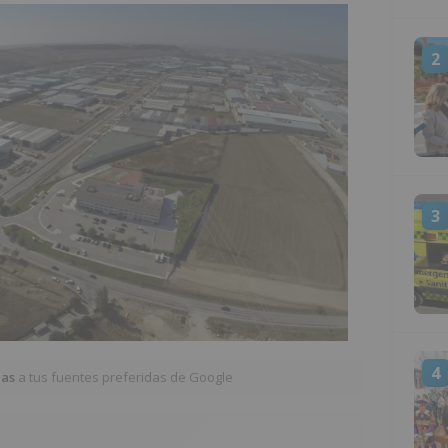
2
3
4
ias
a tus fuentes preferidas de Google