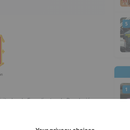
5
1
licitudes de Expedientes de Regulación
empresas con centro/s de trabajo en
16 de marzo hasta las 14.00 horas de hoy
contexto de la crisis del coronavirus COVID-