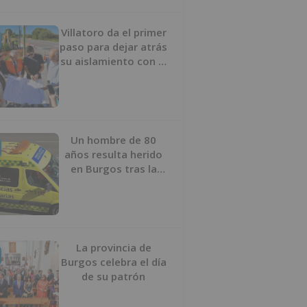
Villatoro da el primer
paso para dejar atrás
su aislamiento con el
inicio de la senda
peatonal y ciclista
Un hombre de 80
años resulta herido
en Burgos tras la
colisión entre un
turismo y un camión
La provincia de
Burgos celebra el día
de su patrón