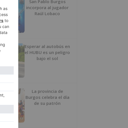
San Pablo Burgos
incorpora al jugador
Raúl Lobaco
Esperar al autobús en
el HUBU es un peligro
bajo el sol
La provincia de
Burgos celebra el día
de su patrón