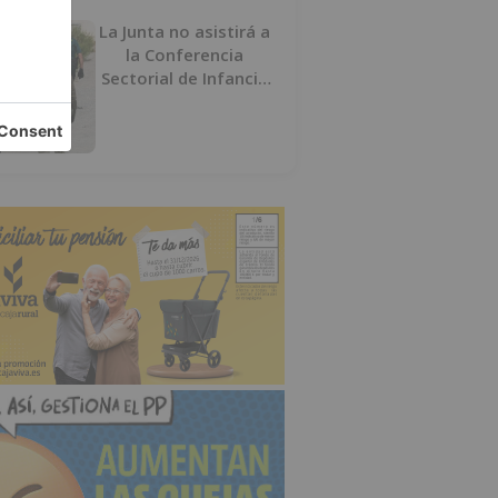
La Junta no asistirá a
la Conferencia
Sectorial de Infancia
y pide el retorno de
los menores a
Marruecos desde
Ceuta