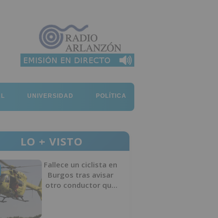
AL
UNIVERSIDAD
POLÍTICA
LO + VISTO
Fallece un ciclista en
Burgos tras avisar
otro conductor que
se había caído de la
bicicleta