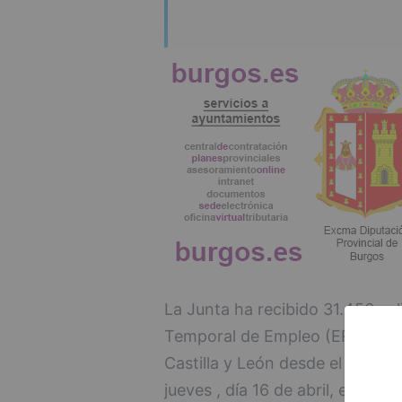
La Junta ha recibido 31.456 so
Temporal de Empleo (ERTE) de 
Castilla y León desde el lunes 
jueves , día 16 de abril, en el 