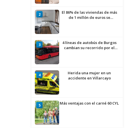
de Burgos
El 86% de las viviendas de más
2
de 1 millón de euros se
encuentran en Alicante,
Baleares, Barcelona, Gerona,
Madrid y Málaga
4 líneas de autobús de Burgos
3
cambian su recorrido por el
asfaltado en la Avenida
Arlanzón y se reactiva la línea
del Casco Histórico
Herida una mujer en un
4
accidente en Villarcayo
Más ventajas con el carné 60 CYL
5