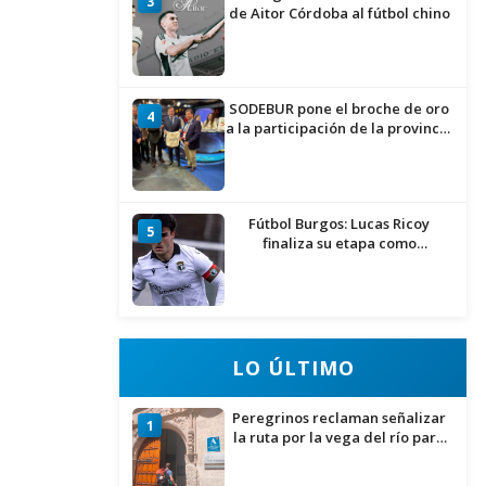
3
de Aitor Córdoba al fútbol chino
SODEBUR pone el broche de oro
4
a la participación de la provincia
de Burgos en FITUR
Fútbol Burgos: Lucas Ricoy
5
finaliza su etapa como
blanquinegro
LO ÚLTIMO
Peregrinos reclaman señalizar
1
la ruta por la vega del río para
evitar nueve kilómetros de
asfalto por el Polígono Industrial