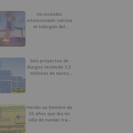
Un incendio
intencionado calcina
el tobogán del
parque infantil del
Barrio del Pilar de
Burgos
Seis proyectos de
Burgos recibirán 7,5
millones de euros
para impulsar plantas
solares
Herido un hombre de
35 años que iba en
silla de ruedas tras
ser atropellado en
Burgos