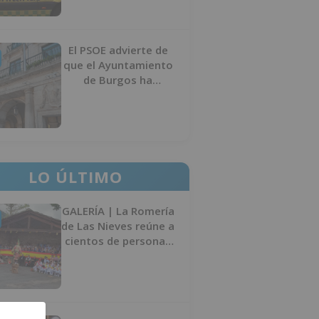
El PSOE advierte de
que el Ayuntamiento
de Burgos ha
"vaciado la hucha" y
depende del
Ministerio para
sostener las
inversiones
LO ÚLTIMO
GALERÍA | La Romería
de Las Nieves reúne a
cientos de personas
en Las Machorras