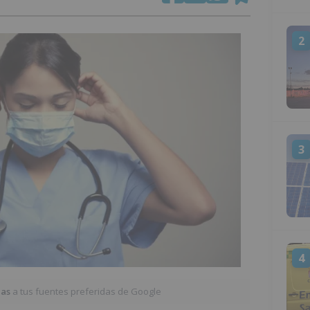
2
3
4
ias
a tus fuentes preferidas de Google