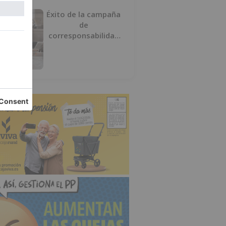
Éxito de la campaña
de
corresponsabilidad
impulsada por el área
de Igualdad municipal