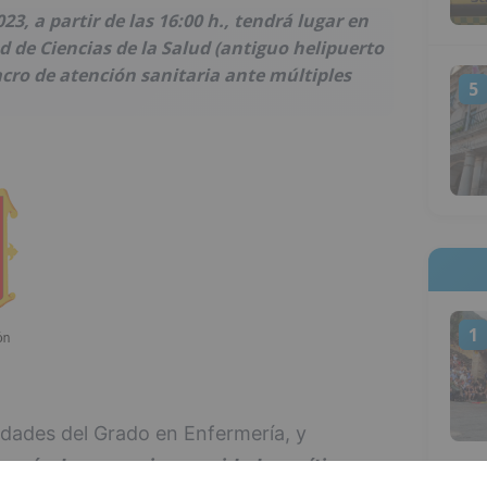
23, a partir de las 16:00 h., tendrá lugar en
ad de Ciencias de la Salud (antiguo helipuerto
acro de atención sanitaria ante múltiples
5
1
idades del Grado en Enfermería, y
mería de urgencias y cuidados críticos
,