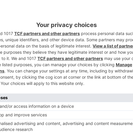
n de los estudiantes ante situaciones de
2
s sanitarios y el número de víctimas.
dados críticos
icipación del alumnado de tercer curso, la
ergencias, la Unidad Canina de
3
ias Rodrigo, médicos y enfermeras del
 y profesorado del Grado en Enfermería.
últiples
víctimas
4