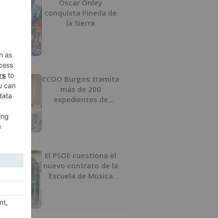
Oscar Onley
conquista Pineda de
la Sierra
CCOO Burgos tramita
más de 200
expedientes de
regularización de
inmigrantes
El PSOE cuestiona el
nuevo contrato de la
Escuela de Música
por su “urgencia
injustificada”