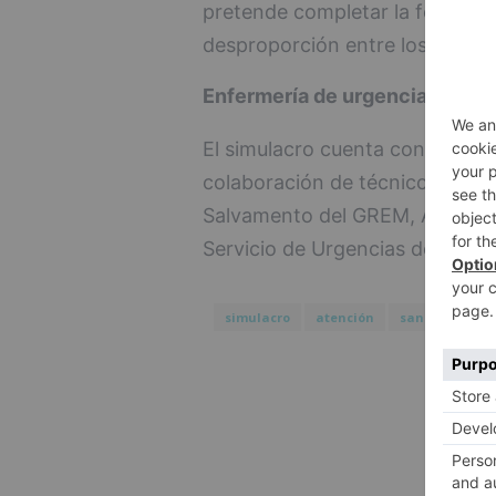
pretende completar la formació
desproporción entre los recurso
Enfermería de urgencias y cui
El simulacro cuenta con la part
colaboración de técnicos de em
Salvamento del GREM, Ambulanc
Servicio de Urgencias del HUBU
simulacro
atención
sanitaria
m