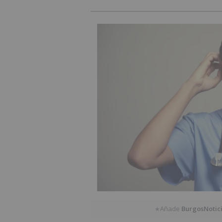
Añade
BurgosNotic
★