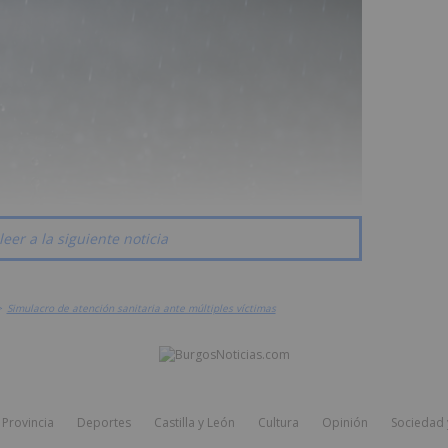
leer a la siguiente noticia
>
Simulacro de atención sanitaria ante múltiples víctimas
Provincia
Deportes
Castilla y León
Cultura
Opinión
Sociedad 