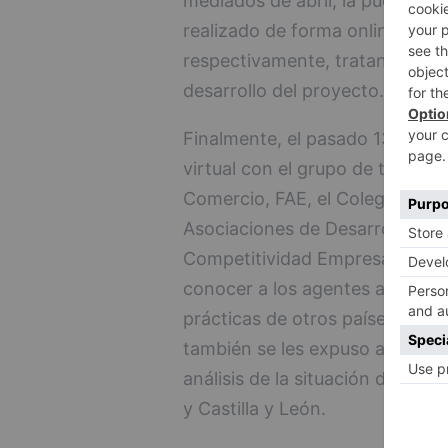
mediados de abril; la puesta e
realizado de forma online a tra
respectivamente, tratando que 
desarrollo del proyecto.
Finalmente, el pasado 13 de ju
virtual con el grupo de trabajo
Comercio, FAE, el Colegio de Ec
Asociaciones de Desarrollo Rural
Competitividad Empresarial (ICE
conocer a los agentes asistent
prácticas de otros países más r
también se les expuso algunos 
análisis de la situación de la 
y Castilla y León.