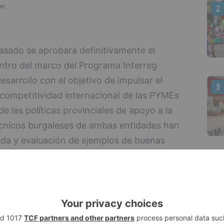
2
sado se aprobara definitivamente el
ro del marco del Programa Interreg
esarrollo con el objetivo de impulsar el
3
 competitividad internacional de las PYMEs
e las políticas provinciales de apoyo a la
técnicos burgaleses de ambas entidades han
eda y evaluación de ejemplos de buenas
ón como en los países del resto de socios
4
ía).
ufrida por el COVID-19, situación que obligó
resencial de los socios prevista en Burgos a