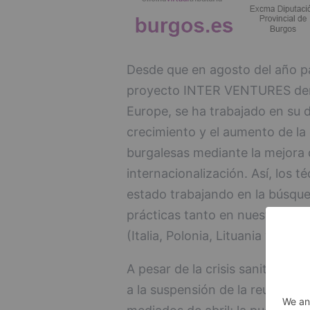
Desde que en agosto del año pa
proyecto INTER VENTURES dent
Europe, se ha trabajado en su d
crecimiento y el aumento de la
burgalesas mediante la mejora d
internacionalización. Así, los 
estado trabajando en la búsqu
prácticas tanto en nuestra regi
(Italia, Polonia, Lituania y Hungr
A pesar de la crisis sanitaria s
a la suspensión de la reunión p