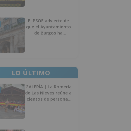
El PSOE advierte de
que el Ayuntamiento
de Burgos ha
"vaciado la hucha" y
depende del
Ministerio para
sostener las
inversiones
LO ÚLTIMO
GALERÍA | La Romería
de Las Nieves reúne a
cientos de personas
en Las Machorras