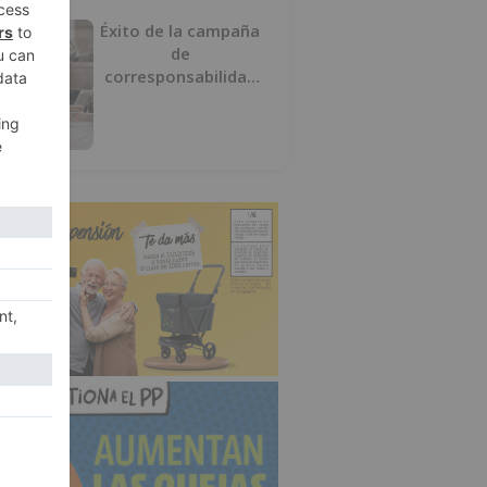
Éxito de la campaña
de
corresponsabilidad
impulsada por el área
de Igualdad municipal