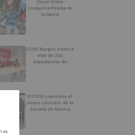
Oscar Onley
conquista Pineda de
la Sierra
CCOO Burgos tramita
más de 200
expedientes de
regularización de
inmigrantes
El PSOE cuestiona el
nuevo contrato de la
Escuela de Música
por su “urgencia
injustificada”