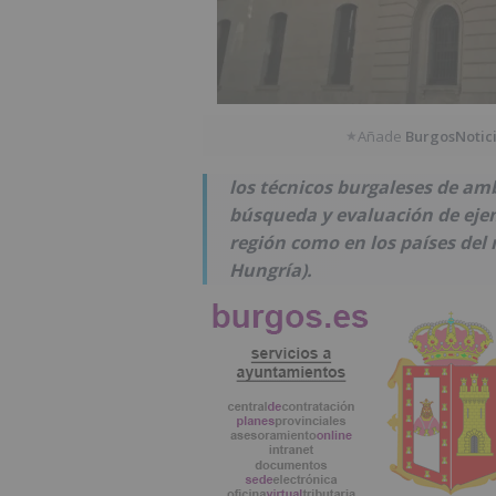
Añade
BurgosNotic
★
los técnicos burgaleses de am
búsqueda y evaluación de eje
región como en los países del r
Hungría).