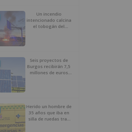
Un incendio
intencionado calcina
el tobogán del
parque infantil del
Barrio del Pilar de
Burgos
Seis proyectos de
Burgos recibirán 7,5
millones de euros
para impulsar plantas
solares
Herido un hombre de
35 años que iba en
silla de ruedas tras
ser atropellado en
Burgos