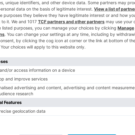
n común de las buenas prácticas se ha
vés de 3 reuniones en abril, mayo y junio
5
está circunstancia no afectara al
lio, SODEBUR Y CEEI tuvo lugar una reunión
 local. Este está formado por la Cámara de
onomistas, la Universidad Isabel I, las
, el ICEX y el Instituto para la
). En dicho encuentro se les dio a
es, no únicamente los ejemplos de buenas
elevantes para nuestra provincia, sino que
de los resultados más avanzados del
internacionalización de las PYMEs en Burgos