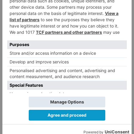
Matthew Brennan conquista el
1
Castillo y se viste de líder en el
estreno de la Vuelta a Burgos
Un incendio intencionado
2
calcina el tobogán del parque
infantil del Barrio del Pilar de
Burgos
Seis proyectos de Burgos
3
recibirán 7,5 millones de euros
para impulsar plantas solares
Herido un hombre de 35 años
4
que iba en silla de ruedas tras
ser atropellado en Burgos