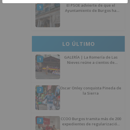
El PSOE advierte de que el
5
Ayuntamiento de Burgos ha
"vaciado la hucha" y depende
del Ministerio para sostener las
inversiones
LO ÚLTIMO
GALERÍA | La Romería de Las
1
Nieves reúne a cientos de
personas en Las Machorras
Oscar Onley conquista Pineda de
2
la Sierra
CCOO Burgos tramita más de 200
3
expedientes de regularización
de inmigrantes