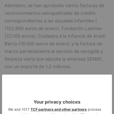
Asimismo, se han aprobado varios facturas de
reconocimientos extrajudiciales de crédito
correspondientes a las escuelas infantiles (
(102.900 euros de enero), Fundación Lesmes
(22.100 euros), Cuidados a la Infancia de Arasti
Barca (19.000 euros de enero) y la factura de
marzo perteneciente al servicio de recogida y
limpieza viaria que ejecuta la empresa SEMAT,
con un importe de 1,2 millones.
ayuntamiento
suspende
obras
llanas
capiscol
avenida
arlanzón
quinta
LO + VISTO