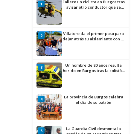
Fallece un ciclista en Burgos tras
1
avisar otro conductor que se
había caído de la bicicleta
Villatoro da el primer paso para
2
dejar atrás su aislamiento con el
inicio de la senda peatonal y
ciclista
Un hombre de 80 años resulta
3
herido en Burgos tras la colisión
entre un turismo y un camión
La provincia de Burgos celebra
4
el día de su patrón
La Guardia Civil desmonta la
5