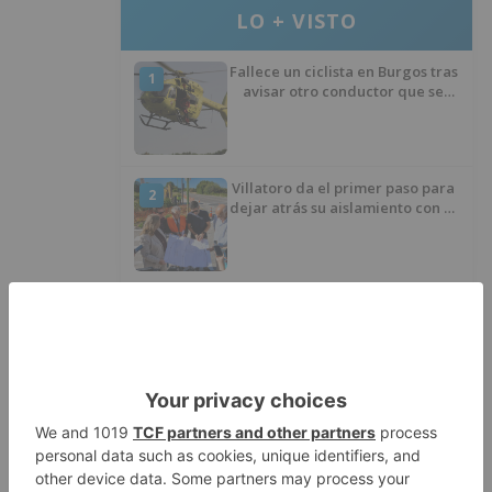
LO + VISTO
Fallece un ciclista en Burgos tras
1
avisar otro conductor que se
había caído de la bicicleta
Villatoro da el primer paso para
2
dejar atrás su aislamiento con el
inicio de la senda peatonal y
ciclista
Un hombre de 80 años resulta
3
herido en Burgos tras la colisión
entre un turismo y un camión
La provincia de Burgos celebra
4
el día de su patrón