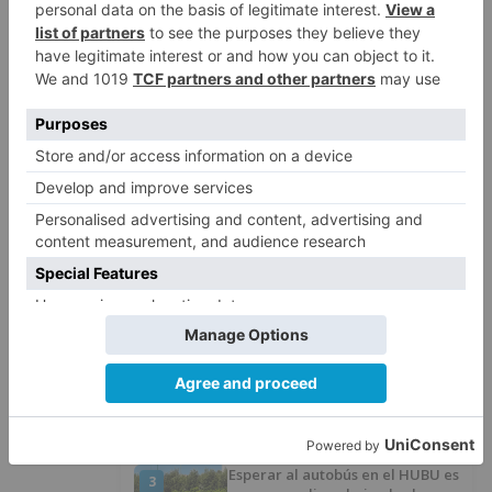
La Guardia Civil desmonta la
5
versión de un repartidor tras
desaparecer 3.256 euros
LO ÚLTIMO
Felix Gall ganador de la Vuelta a
1
Burgos 2026
San Pablo Burgos incorpora al
2
jugador Raúl Lobaco
Esperar al autobús en el HUBU es
3