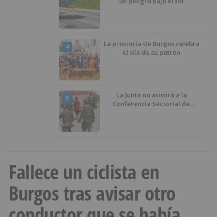
un peligro bajo el sol
La provincia de Burgos celebra
4
el día de su patrón
La Junta no asistirá a la
5
Conferencia Sectorial de
Infancia y pide el retorno de los
menores a Marruecos desde
Ceuta
Fallece un ciclista en
Burgos tras avisar otro
conductor que se había