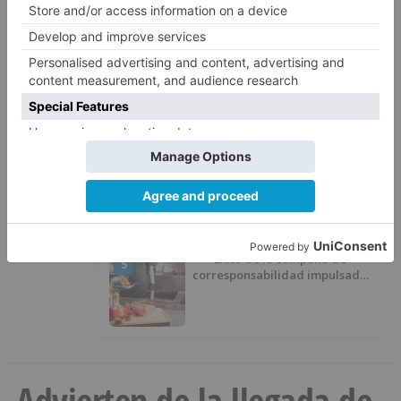
CCOO Burgos tramita más de 200
3
expedientes de regularización
de inmigrantes
El PSOE cuestiona el nuevo
4
contrato de la Escuela de Música
por su “urgencia injustificada”
Éxito de la campaña de
5
corresponsabilidad impulsada
por el área de Igualdad
municipal
Advierten de la llegada de