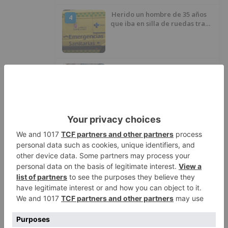
Herido un hombre de 35 años
4
que iba en silla de ruedas tras
ser atropellado en Burgos
El PSOE advierte de que el
5
Ayuntamiento de Burgos ha
"vaciado la hucha" y depende
del Ministerio para sostener las
inversiones
LO ÚLTIMO
GALERÍA | La Romería de Las
1
Nieves reúne a cientos de
personas en Las Machorras
Oscar Onley conquista Pineda de
2
la Sierra