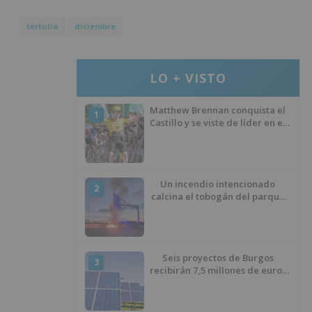
tertulia
diciembre
LO + VISTO
Matthew Brennan conquista el
1
Castillo y se viste de líder en el
estreno de la Vuelta a Burgos
Un incendio intencionado
2
calcina el tobogán del parque
infantil del Barrio del Pilar de
Burgos
Seis proyectos de Burgos
3
recibirán 7,5 millones de euros
para impulsar plantas solares